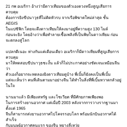
21 กพ อเมริกา อ้างว่ามีดาวเทียมของตัวเองดวงหนึ่งสูญเสียการ
ควบคุม
ต้องการยิงขีปนาวุธที่ไม่ติดหัวรบ จากเรือพิฆาตใหม่ล่าสุด ชั้น
AEGIS
นแปซิฟิก โดยจะดึงดาวเทียมให้ลงมาอยู่ที่ความสูง 130 ไมล์
ก่อนจะยิง โดยอ้างว่าเพื่อทำลายเชื้อเพลิงที่เป็นพิษในดาวเทียม ก่อน
จะตกลงสู่โลก
ปลกดีเนอะ ห่างกันแค่เดือนเดียว อเมริกาก็มีดาวเทียมที่สูญเสียการ
ควบคุม
มาให้ทดสอบขีปนาวุธซะงั้น แล้วก็ไม่ประกาศอย่างชัดเจนเหมือนจีน
ว่า
ตัวเองก็อยากจะทดลองยิงดาวเทียมดูบ้าง พี่เบิ้มก็ยังคงเป็นพี่เบิ้ม
ต่จะเห็นว่า คนที่เดินตามมาอย่างจีน ได้ทำในสิ่งที่พี่เบิ้มหวาดกลัวอยู่
นใจ
นานมาแล้ว มีเพียงสหรัฐ และโซเวียต ที่มีศักยภาพเพียงพอ
นการสร้างยานอวกาศ แต่เมื่อปี 2003 หลังจากการวางรากฐานมา
ตั้งแต่ 1965
จีนก็สามารถส่งยานอวกาศไปโคจรรอบโลก พร้อมนักบินอวกาศได้
สำเร็จ
กับมนุษย์อวกาศคนแรก ของจีน หยางลี่เหว่