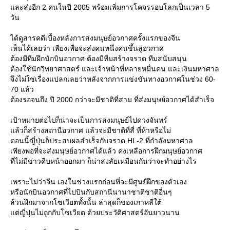
ละส่งอีก 2 คนในปี 2005 พร้อมเพิ่มการโคจรรอบโลกเป็นเวลา 5
วัน
ได้ดูสารคดีเบื้องหลังการส่งมนุษย์อวกาศครั้งแรกของจีน
เห็นได้เลยว่า เพียงเพื่อจะส่งคนหนึ่งคนขึ้นสู่อวกาศ
ต้องมีทีมฝึกนักบินอวกาศ ต้องมีทีมสร้างจรวด ทีมสนับสนุน
ต้องใช้นักวิทยาศาสตร์ และเจ้าหน้าที่หลายหมื่นคน และเงินมหาศาล
จึงไม่ใช่เรื่องแปลกเลยว่าหลังจากการแข่งขันทางอวกาศในช่วง 60-
70 แล้ว
ต้องรอจนถึง ปี 2000 กว่าจะมีชาติที่สาม ที่ส่งมนุษย์อวกาศได้สำเร็จ
เป้าหมายต่อไปก็น่าจะเป็นการส่งมนุษย์ไปดวงจันทร์
ล้วก็สร้างสถานีอวกาศ แล้วจะมีชาติที่สี่ ที่ห้าหรือไม่
ตอนนี้ญี่ปุ่นก็ประสบผลสำเร็จกับจรวด HL-2 ที่กำลังมหาศาล
เพียงพอที่จะส่งมนุษย์อวกาศได้แล้ว คงเหลือการฝึกมนุษย์อวกาศ
ที่ไม่มีข่าวคืบหน้าออกมา ก็น่าสงสัยเหมือนกันว่าจะทำอย่างไร
เพราะไม่ว่าจีน เองในช่วงแรกก่อนที่จะมีศูนย์ฝึกของตัวเอง
หรือนักบินอวกาศที่ไปบินกับสถานีนานาชาติชาติอื่นๆ
ล้วนฝึกมาจากโซเวียตทั้งนั้น ล่าสุดก็ของเกาหลีใต้
ต่ญี่ปุ่นไม่ถูกกับโซเวียต ด้วยประวัติศาสตร์อันยาวนาน