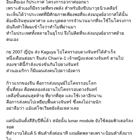
อินเดียเอง ก็ประกาศ โครงการอวกาศออกมา
เพราะตัวเองก็มีจรวดที่ทรงพลัง สำหรับยิงขีปนาวุธนิวเคลียร์
จะเห็นได้ว่าประเทศที่มีศักยภาพเพียงพอที่จะส่งมนุษย์อวกาศได้นั้น
ต้องมีเงินทุนมหาศาล และบุคคลากรจำนวนมากที่จะใช้ในโครงการ
มันถึงทำให้ผมเข้าใจว่าทำไมที่ผ่านมา
ทำไมประเทศทั้งหลายในยุโรป จึงไม่คิดที่จะส่งมนุษย์อวกาศด้ว
ตนเอง
กย 2007 ญี่ปุ่น ส่ง Kaguya ไปโคจรรอบดวงจันทร์ได้สำเร็จ
หนึ่งเดือนต่อมา จีนส่ง Chan'e-1 เจ้าหญิงแห่งดวงจันทร์ ตามไป
สองชาตินี้กำลังแข่งขันกันไปดวงจันทร์
ส่วนอเมริกา ก็มีแผนส่งคนไปดาวอังคาร
ก้าวแรกของจีน คือการส่งมนุษย์ไปโคจรรอบโลก
ขั้นที่สอง คือทดลองส่งยานไปโคจรรอบดวงจันทร์
เหลือขั้นตอนสุดท้าย ที่ยากที่สุด และใช้เวลาอีกนาน
คือการส่งคนไปเหยียบพื้นดวงจันทร์ ซึ่งคงไม่ง่ายนัก
อย่าลืมว่า แม้แต่โซเวียตยังล้มเหลวเล
ต่นั่นมันตั้งสีสิบปีที่แ้ล้ว สมัยนั้น lunar module ยังใช้คอมพิวเตอร์ลง
จอด
ที่ทำงานได้แค้ 5 พันคำสั่งต่อนาที แถมผิดพลาดเพราะป้อนคำสั่งมาก
ไป