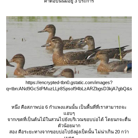
คำตอบนั้นมีอยู่ 3 ประการ
https://encrypted-tbn0.gstatic.com/images?
q=tbn:ANd9GcStPMuzLLjr8Spsof94bLzARZbgsD3kjA7gbQ&s
หนึ่ง คือสภาพบ่อ 6 กำแพงแสนนั้น เป็นพื้นที่ที่เราสามารถจะ
อบๆ
จากเขตที่เป็นต้นไม้ในสวนไปยังบริเวณขอบบ่อได้ โดยนกจะตื่น
ตัวน้อยมาก
สอง คือระยะทางจากขอบบ่อไปยังฝูงเป็ดนั้น ไม่น่าเกิน 20 กว่า
เมตร