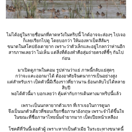
ไม่ได้อยู่ในรายชื่อนกที่คาดหวังในทริปนี้ ไกด์อาจจะส่องๆ ไปเจอ
ก็เลยเรียกไปดู โดยบอกว่า ให้มองหาเป็ดสีส้มๆ
ขนาดในสโคปยังเดายาก เพราะว่าตัวเล็กและอยู่ไกลกว่าห่านอีก
สารภาพเลยว่า ไม่เห็น แต่สิ่งที่ต้องทำคือสุ่มถ่ายตรงที่ชี้ๆ กันไป
ก่อน
มาเปิดดูภาพในคอม รูปห่านว่าแย่ ภาพนี้กลับแย่สุดๆ
กว่าจะแคะออกมาได้ ต้องอาศัยจินตนาการเป็นอย่างสูง
ต่สำหรับเรา เป็ดตัวนี้มีเรื่องราวที่ยาวนาน ย้อนกลับไปได้หลา
สิบปี
พอได้ตัวนี้มา บอกเลยว่า คุ้มค่ากับการเดินทางมาทริปนี้แล้ว
เพราะเป็นนกหายากตัวแรก ที่เราเจอในการดูนก
จึงเป็นนกตัวเดียวที่ชอบเรียกชื่อภาษาอังกฤษ เพราะจำได้ขึ้นใจ
นขณะที่ชื่อภาษาไทยนั้นจำยากมาก
เป็ดเปียหน้าเหลือง
ชคดีที่วันนี้เจอตัวผู้ เพราะหากเป็นตัวเมีย ในระยะทางขนาดนี้