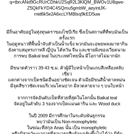
q=tbn:ANd9GcRUrCDhkU2SqR2L3KlQM_BWOv1U8qwe-
Z5QkFkYD4C4SQmu5gmbW_aeyintJK-
rnid6k5e2A6xcLYMBlsq9kED5uw
มีถิ่นอาศัยอยู่ในทุ่งทุนดราของไซบีเรีย ซึ่งเป็นสถานที่ที่พบมันเป็น
ครั้งแรก
นฤดูหนาวที่พื้นน้ำจับตัวเป็นน้ำแข็ง พวกมันจะอพยพลงมาหากิน
ังคาบสมุทรเกาหลี ญี่ปุ่น ไต้หวัน จีน และชายฝั่งของเวียดนาม
การพบ Baikal teal ในประเทศไทยนั้น มีโอกาสไม่มากนัก
มีขนาดตัวราว 39-43 ซ.ม. ตัวผู้มีใบหน้าเป็นแถบสีเหลืองสลับ
เขียว
ตกต่างจากเป็ดชนิดอื่นอย่างชัดเจน ตัวเมียมีขนสีน้ำตาลหม่น
มีจุดสีขาวชัดเจนบริเวณโคนปาก มีลวดลายจาง ๆ บนใบหน้า
จากการจัดอันดับเป็ดที่สวยที่สุดในโลกนั้น Baikal teal
จัดอยู่ในลำดับ 3 รองจากเป็ดแมนดาริน และ Wood duck
นปี 2009 มีการศึกษาในระดับพันธุกรรม
พบว่ามันเป็น Non-monophyletic
นขณะที่สกุล Anas นั้น เป็น monophyletic
หรือมีสายวัฒนาการที่สามารถสืบย้อนกลับขึ้นไปได้ว่า มีต้น