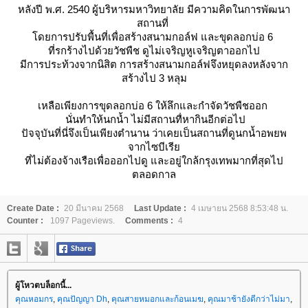
หลังปี พ.ศ. 2540 ผู้บริหารมหาวิทยาลัย มีความคิดในการพัฒนา
สถานที่
ดยการปรับพื้นที่เพื่อสร้างสนามกอล์ฟ และขุดลอกบ่อ 6
ที่รกร้างไปด้วยวัชพืช ดูไม่เจริญหูเจริญตาออกไป
มีการประท้วงจากนิสิต การสร้างสนามกอล์ฟจึงหยุดลงหลังจาก
สร้างไป 3 หลุม
เหลือเพียงการขุดลอกบ่อ 6 ให้ลึกและกำจัดวัชพืชออก
นั่นทำให้นกน้ำ ไม่มีสถานทื่หากินอีกต่อไป
ปัจจุบันที่นี่จึงเป็นเพียงตำนาน ว่าเคยเป็นสถานที่ดูนกน้ำอพยพ
จากไซบีเรี
ที่ไม่ต้องจ้างเรือเพื่อออกไปดู และอยู่ใกล้กรุงเทพมากที่สุดไป
ตลอดกาล
Create Date :
20 มีนาคม 2568
Last Update :
4 เมษายน 2568 8:53:48 น.
Counter :
1097 Pageviews.
Comments :
4
ผู้โหวตบล็อกนี้...
คุณหอมกร
,
คุณปัญญา Dh
,
คุณสายหมอกและก้อนเมฆ
,
คุณมาช้ายังดีกว่าไม่มา
,