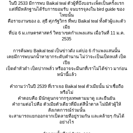
นปี 2533 มีการพบ Baikal teal ตัวผู้ที่บึงบอระเพ็ดเป็นครั้งแรก
ต่ที่มีหลักฐานได้รับการยอมรับ จนบรรจุลงใน bird guide ของ
ไทยนั้น
คือรายงานของ อ. สุธี ศุภรัฐวิกร ที่พบ Baikal teal ทั้งตัวผู้และตัว
เมี
ที่บ่อ 6 ม.เกษตรศาสตร์ วิทยาเขตกำแพงแสน เมื่อวันที่ 11 ม.ค.
2535
การค้นพบ Baikal teal เป็นข่าวดัง แต่บ่อ 6 กำแพงแสนนั้น
เคยมีการพบนกน้ำหายากระดับตำนาน ไม่ว่าจะเป็นเป็ดหงส์ เป็ด
เปี
เป็ดดำหัวดำ เป็ดปากพลั่ว หรืออาจจะมีนกทื่เราไม่ได้ข่าว มาก่อน
หน้านี้แล้ว
คำถามว่าในปี 2539 ที่เราเจอ Baikal teal ตัวเมียนั้น น่าเชื่อถือ
หรือไม่
คำตอบคือ มีนักดูนกจากกรุงเทพตามมาดู และยืนยัน
คำถามต่อไปคือ ตัวเมียตัวเดียวที่มีแต่สีน้ำตาล ไม่มีตัวผู้ให้
สังเกตการณ์ร่วมนั้น
จะสามารถแยกออกจากเป็ดลายที่อยู่รวมกัน และคล้ายๆ กันได้
อย่างไร