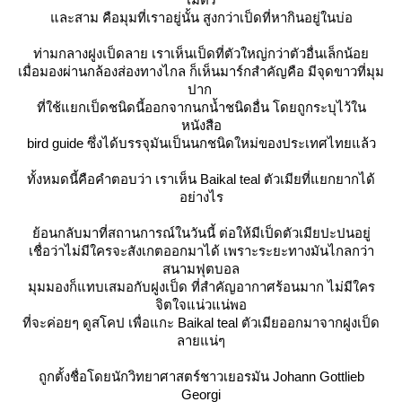
ละสาม คือมุมที่เราอยู่นั้น สูงกว่าเป็ดที่หากินอยู่ในบ่อ
ท่ามกลางฝูงเป็ดลาย เราเห็นเป็ดที่ตัวใหญ่กว่าตัวอื่นเล็กน้อ
เมื่อมองผ่านกล้องส่องทางไกล ก็เห็นมาร์กสำคัญคือ มี
จุดขาวที่มุม
ปาก
ที่ใช้แยกเป็ดชนิดนี้ออกจากนกน้ำชนิดอื่น โด
ถูกระบุไว้ใน
หนังสือ
bird guide ซึ่งได้บรรจุมันเป็นนกชนิดใหม่ของประเทศไทยแล้ว
ทั้งหมดนี้คือคำตอบว่า เราเห็น Baikal teal ตัวเมียที่แยกยากได้
อย่างไร
้อนกลับมาที่สถานการณ์ในวันนี้ ต่อให้มีเป็ดตัวเมียปะปนอยู่
เชื่อว่าไม่มีใครจะสังเกตออกมาได้ เพราะระยะทางมันไกลกว่า
สนามฟุตบอล
มุมมองก็แทบเสมอกับฝูงเป็ด ที่สำคัญอากาศร้อนมาก ไม่มีใคร
จิตใจแน่วแน่พอ
ที่จะค่อยๆ ดูสโคป เพื่อแกะ Baikal teal ตัวเมียออกมาจากฝูงเป็ด
ลายแน่ๆ
ถูกตั้งชื่อโดยนักวิทยาศาสตร์ชาวเยอรมัน
Johann Gottlieb
Georgi