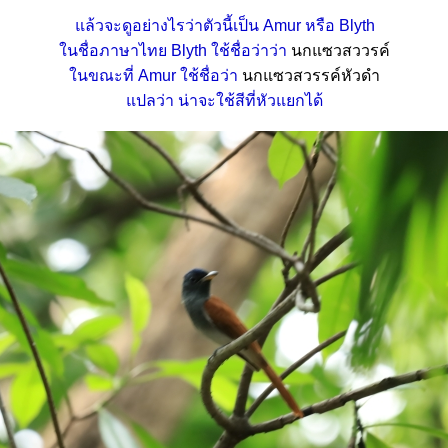
ล้วจะดูอย่างไรว่าตัวนี้เป็น Amur หรือ Blyth
นชื่อภาษาไทย Blyth ใช้ชื่อว่าว่า
นกแซวสววรค์
นขณะที่ Amur ใช้ชื่อว่า
นกแซวสวรรค์หัวดำ
ปลว่า น่าจะใช้สีที่หัวแยกได้