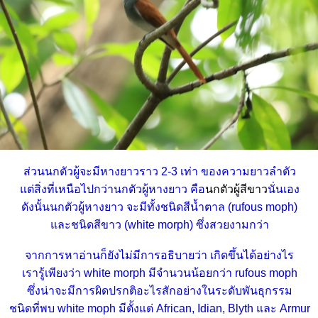
ส่วนนกตัวผู้จะมีหางยาวราว 2-3 เท่า ของความยาวลำตัว
ต่สิ่งที่เหนือไปกว่านกตัวผู้หางยาว คือ
นกตัวผู้สีขาว
นั่นเอง
ดังนั้นนกตัวผู้หางยาว จะมีทั้งชนิดสีน้ำตาล (rufous moph)
ละชนิดสีขาว (white morph) ซึ่งสวยงามกว่า
จากการหาอ่านก็ยังไม่มีการอธิบายว่า เกิดขึ้นได้อย่างไร
เรารู้เพียงว่า white morph มีจำนวนน้อยกว่า rufous moph
ซึ่งน่าจะมีการผิดปรกติอะไรสักอย่างในระดับพันธุกรรม
ชนิดที่พบ white moph มีตั้งแต่ African, Idian, Blyth และ Armur