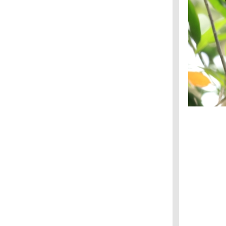
สวนแต้จิ๋ว : นกขมิ้นน้อยธรรมดา นกขมิ้น
ท้ายทอยดำ
สวนเบญจกิตติ : นกกระจิบหญ้าสีเรียบ
สุวินทวงศ์ 47 : นกตีทอง
สวนสุขภาพแต้จิ๋ว : นกปรอดหัวโขน
กรมประชาสัมพันธ์ : นกกระจิ๊ดขั้วโลกเหนือ, นก
จับแมลงอกสีฟ้า
กรมประชาสัมพันธ์ : นกแซงแซวสีเทา
บางปู : กระสานวล
สวนรถไฟ : กระเต็นหัวดำ
Frankfurt : ห่านอียิปต์
บางปู : นกหัวโตหลังจุดสีทอง
ศูนย์วิจัยข้าว ปทุมธานี : นกช้อนหอยดำเหลือบ
สวนรถไฟ : นกเค้ากู่
กาญจนบุรี : แซงแซวเล็กเหลือบ
กรมประชาสัมพันธ์ : นกจับแมลงสีน้ำตาล
ลาดกระบัง : นกกระสาแดง
วัดคุณแม่จันทร์ : นกอีวาบตั๊กแตน
กระทรวงสาธารณสุข : นกพญาไฟเล็ก
พุทธมณฑล : นกแต้วแร้วนางฟ้า