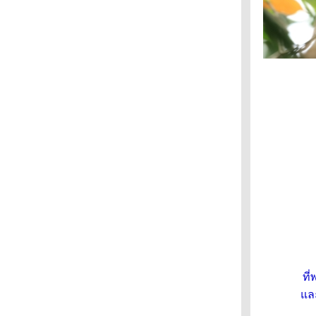
หุบป่าตาด : นกจับแมลงอกส้มท้องขาว
หุบป่าตาด : นกเอี้ยงถ้ำ
หุบป่าตาด : นกจู๋เต้นเขาหินปูน
วัดม่วง อินบุรี : นกแก้วหัวแพร
เจ็ดคต โป่งก้อนเส้า – ตามหาเห็ดแชมเปญ
บางตะบูน : นกกาน้ำใหญ่
บางตะบูน : นกบู๊บบี้ตีนแดง
สวนรถไฟ : นกเฉี่ยวบุ้งใหญ่
สวนรถไฟ : นกสีชมพูสวน
กำแพงแสน : นกตบยุงเล็ก
กำแพงแสน : นกโพระดกธรรมดา
กำแพงแสน : นกกระปูดใหญ่
กำแพงแสน : นกบั้งรอกใหญ่
กำแพงแสน : นกจาบทอง
กำแพงแสน : นกเด้าดินเล็ก
กำแพงแสน : นกแอ่นบ้าน และนกนางแอ่นบ้าน
จุฬาลงกรณ์ : นกจับแมลงดำอกสีส้ม
บึงบอระเพ็ด : นกเจ้าฟ้าหญิงสิรินธร
ที
บึงบอระเพ็ด : เป็ดปากพลั่ว
ล
บึงบอระเพ็ด : เป็ดหางแหลม