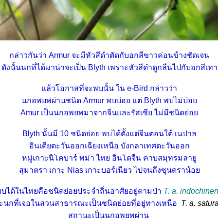
กล่าวกันว่า Armur จะมีหัวสีดำตัดกับอกสีขาวค่อนข้างชัดเจน
ดังนั้นนกที่ได้มาน่าจะเป็น Blyth เพราะหัวสีดำดูกลืนไปกับอกสีเทา
ล้วโอกาสที่จะพบนั้น ใน e-Bird กล่าวว่า
นกอพยพผ่านชนิด Armur พบบ่อย แต่ Blyth พบไม่บ่อ
Amur เป็นนกอพยพมาจากจีนและรัสเซีย ไม่มีชนิดย่อ
Blyth นั้นมี 10 ชนิดย่อย พบได้ตั้งแต่จีนตอนใต้ เนปาล
อินเดียตะวันออกเฉียงเหนือ บังกลาเทศตะวันออก
หมู่เกาะนิโคบาร์ พม่า ไทย อินโดจีน คาบสมุทรมลายู
สุมาตรา เกาะ Nias เกาะบอร์เนียว ไปจนถึงซุนดราน้อ
่พบได้ในไทยคือชนิดย่อยประจำถิ่นอาศัยอยู่ตามป่า
T. a. indochinen
ะ
นกที่เจอในสวนสาธารณะเป็น
ชนิดย่อยที่อยู่ทางเหนือ
T. a. satura
สถานะเป็นนกอพยพผ่าน