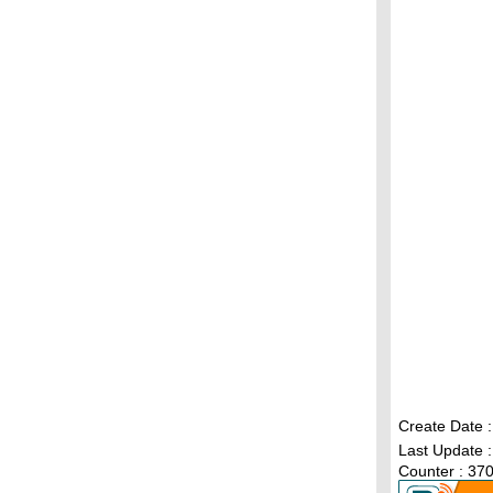
บางปู : นกกาบบัว
สวนรถไฟ : นกจับแมลงตะโพกเหลือง
นกกระเต็นปักหลัก : ครัวมะนาว
ตามหานกแก้ว : วัดลำมหาเมฆ
ตามหานกแก้ว : วัดเทียนถวา
นกชายเลน : สะพานแดง
นกแขกเต้า : วัดอุทธยาน
นกแก้วโม่ง : วัดอัมพวัน
นกกระเบื้องคอขาว : พุทธมณฑล
นกแก้วโม่ง : วัดมะเดื่อ
สวนรถไฟ : กระเต็นแดง
สวนรถไฟ : นกเดินดงหัวสีส้ม
สวนรถไฟ :นกกระเต็นแดง
ร้านก๋วยเตี๋ยว : นกแต้วแร้วอกเขียว
คนอะไรจะแห้วได้ถึงสองหน : จากบางปูถึงสวน
สมเด็จฯ
ดูนก : สวนรถไฟ
ดูนก : วัดสวนใหญ่
Create Date 
นกแขกเต้า : วัดเฉลิมพระเกียรติวรวิหาร
Last Update :
การตรวจภูมิคุ้มกันหลังฉีดวัคซีนจำเป็นไหม?
Counter : 37