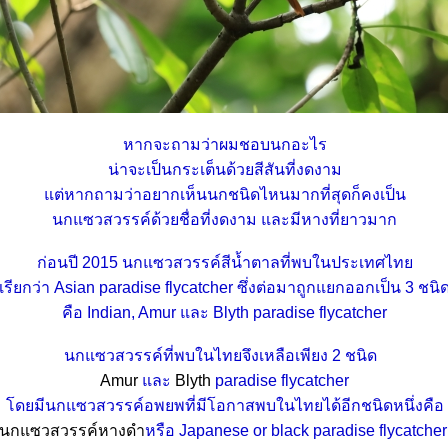
หากจะถามว่าผมชอบนกอะไร
น่าจะเป็นกระเต็นด้วยสีสันที่งดงาม
ต่หากถามว่าอยากเห็นนกชนิดไหนมากที่สุดก็คงเป็น
นกแซวสวรรค์ด้วยชื่อที่งดงาม และมีหางที่ยาวมาก
ก่อนปี 2015 นกแซวสวรรค์สีน้ำตาลที่พบในประเทศไท
เรียกว่า Asian paradise flycatcher ซึ่งต่อมาถูกแยกออกเป็น 3 ชนิ
คือ Indian,
Amur และ Blyth
paradise flycatcher
นกแซวสวรรค์ที่พบในไทยจึงเหลือเพียง 2 ชนิด
Amur
ละ
Blyth
paradise flycatcher
ดยมีนกแซวสวรรค์อพยพที่มีโอกาสพบในไทยได้อีกชนิดหนึ่งคือ
นกแซวสวรรค์หางดำ
หรือ Japanese or black paradise flycatche