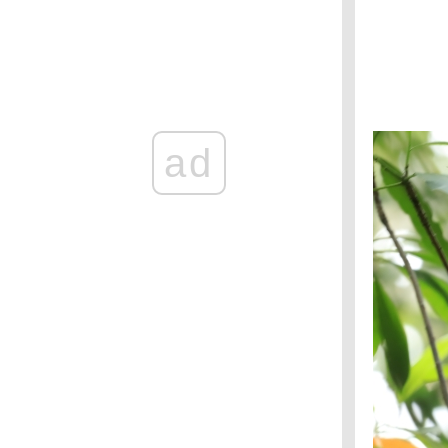
ช่องเย็น : นกติ๊ดสุลต่าน
ช่องเย็น : นกขุนแผนหัวสีแดง
ช่องเย็น : นกพญาไฟคอเทาปักษ์ใต้
ช่องเย็น : นกปรอดหัวตาขาว
ช่องเย็น : นกโพระดกคอสีฟ้า
ช่องเย็น : นกปรอดภูเขา
ad
ช่องเย็น : นกหัวขวานจิ๋วท้องลา
ช่องเย็น : นกไผ่
ช่องเย็น : นกกระจ้อยคอขาว
อช. แม่วงศ์ : นกขุนแผน
วัดป่าสมพรปณิธาน : นกคัคคูลา
วัดป่าสมพรปณิธาน : นกกางเขนดง
วัดป่าสมพรปณิธาน : นกปลีกล้วยลา
สวนรถไฟ : กระเต็นน้อยสามนิ้วหลังดำ
วัดป่าสมพรปณิธาน : นกกระเต็นลา
น้ำตกคลองลาน : เหยี่ยวนกเขาชิครา
น้ำตกคลองลาน : นกโพระดกหูเขียว
น้ำตกคลองลาน : นกขุนทอง
ถ้ำประทุน : เหยี่ยวนกกระจอกเล็ก
ขสป. ถ้ำประทุน : นกปรอดเหลืองหัวจุก