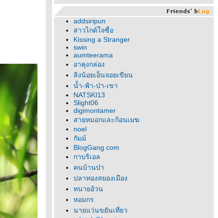
addsiripun
สาวไกด์ใจซื่อ
Kissing a Stranger
swin
aumteerama
อาคุงกล่อง
ลิงน้อยเอ็นจอยเขียน
น้ำ-ฟ้า-ป่า-เขา
NATSKI13
Slight06
digimontamer
สายหมอกและก้อนเมฆ
noel
กัมม์
BlogGang.com
กาบริเอล
คนบ้านป่า
ปลาทองสยองเมือง
ทนายอ้วน
หอมกร
นายแว่นขยันเที่ยว