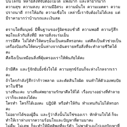
บนโลกนี้ หลายสิ่งที่จับต้องไม่ได้ แพงมาก และหายากมาก
ความสุข ความสงบ ความมีอิสระ ความมั่นใจ ความเมตตา ความ
ปราถนาดี การให้อภัย ความเชื่อใจ เหล่านี้เราจับต้องไม่ได้เลย แต่
มีราคามากว่าบ้านรถและเงินสด
ตราบใดที่มนุษย์ มีพื้นฐานของรู้ผิดชอบชั่วดี ความพอดี ความรู้สึก
พอใจแล้วกับสิ่งที่มี หลายสิ่งจะร่มเย็น
การมีศีล ไม่ได้ทำให้คนๆนั้นเป็นคนดีหรอกคะ แต่ศีลเป็นตัวช่วยเป็น
เครื่องป้องกันให้คนๆนั้นห่างจากอันตรายหรือสิ่งที่จะทำลายชีวิตได้
คะ
ศีลจึงเป็นเหมือนสิ่งที่คุ้มครองเราให้พ้นภัยได้คะ
ถ้ามีศีล และรู้จักยับยั้งชั่งใจได้ ความทุกข์ร้อนก็จะห่างไกลจากเรา
คะ
ถ้าใครกำลังรู้สึกว่าก้าวพลาด และตัดสินใจผิด จนทำให้ตัวเองพบปัย
หาในชีวิต
บางทีนะคะ บางทีแค่พยายามรักษาศีลให้ได้ เรื่องบางอย่างที่ทำลาย
เราก็จะลดลงได้คะ
ใครทำ ใครก็ได้เองคะ ปฎิบัติ หรือทำให้กัน ทำแทนกันไม่ได้หรอก
คะ
ไม่อยากได้ของผู้อื่น และรู้ว่าสิ่งนั้นไม่ใช่ของเรา หักห้ามใจได้ ก็จะ
ทำให้เราห่างจากความร้อนใจและปัญหาที่ตามมาคะ
ไม่ดื่ม ไม่เสพ ก็จะทำให้มีสติพอที่จะรู้ตัว ไม่พาตัวเองไปเจอปัญหาที่