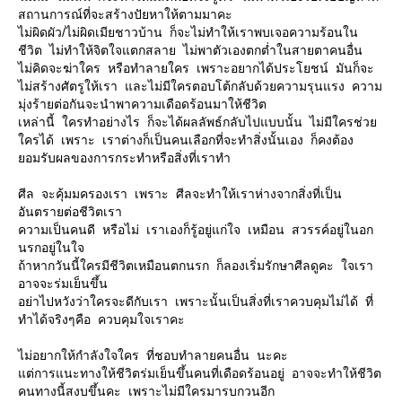
สถานการณ์ที่จะสร้างปัยหาให้ตามมาคะ
ไม่ผิดผัว/ไม่ผิดเมียชาวบ้าน ก็จะไม่ทำให้เราพบเจอความร้อนใน
ชีวิต ไม่ทำให้จิตใจแตกสลาย ไม่พาตัวเองตกต่ำในสายตาคนอื่น
ไม่คิดจะฆ่าใคร หรือทำลายใคร เพราะอยากได้ประโยชน์ มันก็จะ
ไม่สร้างศัตรูให้เรา และไม่มีใครตอบโต้กลับด้วยความรุนแรง ความ
มุ่งร้ายต่อกันจะนำพาความเดือดร้อนมาให้ชีวิต
เหล่านี้ ใครทำอย่างไร ก็จะได้ผลลัพธ์กลับไปแบบนั้น ไม่มีใครช่วย
ใครได้ เพราะ เราต่างก็เป็นคนเลือกที่จะทำสิ่งนั้นเอง ก็คงต้อง
ยอมรับผลของการกระทำหรือสิ่งที่เราทำ
ศีล จะคุ้มมครองเรา เพราะ ศีลจะทำให้เราห่างจากสิ่งที่เป็น
อันตรายต่อชีวิตเรา
ความเป็นคนดี หรือไม่ เราเองก็รู้อยู่แก่ใจ เหมือน สวรรค์อยู่ในอก
นรกอยู่ในใจ
ถ้าหากวันนี้ใครมีชีวิตเหมือนตกนรก ก็ลองเริ่มรักษาศีลดูคะ ใจเรา
อาจจะร่มเย็นขึ้น
อย่าไปหวังว่าใครจะดีกับเรา เพราะนั้นเป็นสิ่งที่เราควบคุมไม่ได้ ที่
ทำได้จริงๆคือ ควบคุมใจเราคะ
ไม่อยากให้กำลังใจใคร ที่ชอบทำลายคนอื่น นะคะ
แต่การแนะทางให้ชีวิตร่มเย็นขึ้นคนที่เดือดร้อนอยู่ อาจจะทำให้ชีวิต
คนทางนี้สงบขึ้นคะ เพราะไม่มีใครมารบกวนอีก