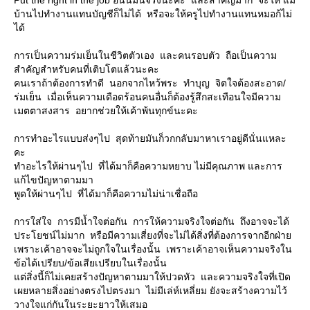
บ้านไปทำงานแทนบัญชีก็ไม่ได้ หรือจะให้ครูไปทำงานแทนหมอก้ไม่
ได้
การเป็นความร่มเย็นในชีวิตตัวเอง และคนรอบตัว ถือเป็นความ
สำคัญสำหรับคนที่เติบโตแล้วนะคะ
คนเราถ้าต้องการทำดี นอกจากไหว้พระ ทำบุญ จิตใจต้องสะอาด/
ร่มเย็น เมื่อเห็นความเดือดร้อนคนอื่นก็ต้องรู้สึกสะเทือนใจมีความ
เมตตาสงสาร อยากช่วยให้เค้าพ้นทุกข์นะคะ
การทำอะไรแบบส่งๆไป สุดท้ายมันก็วกกลับมาหาเราอยู่ดีนั่นแหละ
คะ
ทำอะไรให้ผ่านๆไป ที่ได้มาก็คือความหยาบ ไม่มีคุณภาพ และการ
แก้ไขปัญหาตามมา
พูดให้ผ่านๆไป ที่ได้มาก็คือความไม่น่าเชื่อถือ
การใส่ใจ การมีน้ำใจต่อกัน การให้ความจริงใจต่อกัน ถึงอาจจะได้
ประโยชน์ไม่มาก หรือมีความเสี่ยงที่จะไม่ได้สิ่งที่ต้องการจากอีกฝ่าย
เพราะเค้าอาจจะไม่ถูกใจในเรื่องนั้น เพราะเค้าอาจเห็นความจริงใน
ข้อได้เปรียบ/ข้อเสียเปรียบในเรื่องนั้น
แต่สิ่งนี้ก็ไม่เคยสร้างปัญหาตามมาให้ปวดหัว และความจริงใจที่เปิด
เผยหลายสิ่งอย่างตรงไปตรงมา ไม่มีเล่ห์เหลี่ยม ยังจะสร้างความไว้
วางใจแก่กันในระยะยาวให้เสมอ