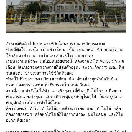
สัปหาด์ที่แล้วไปกราบพระที่วัดโสธรวรรามวรวิหารมาคะ
ช่วงนี้ตั้งใจว่าจะไปกราบพระให้บ่อยขึ้น เอาฤกษ์เอาชัย ขอพรท่าน
ให้กลับมาทำงานราบรื่นและสำเร็จโดยง่ายดายคะ
เริ่มทำงานแล้วคะ เหนื่อยหน่อยช่วงนี้ หลังจากไม่ได้ Active มา 7-8
เดือน ก็เป็นธรรมดาร่างกายก็ปรับตัวอยู่คะ เพราะกิจกรรมเยอะเต็ม
วันเลยคะ ปรับเวลาการใช้ชีวิตด้วยคะ
ช่วงนี้ไม่มีเวลาว่างเหมือนช่วงก่อนแล้ว ค่อนข้างถูกจำกัดไปด้วย
กรอบของตารางงานและกิจกรรมในแต่ละวันคะ
งานที่อยากทำยังไม่ได้ทำ เอาจริงๆงานที่ทำอยู่คือไม่ใช่งานที่อยาก
ทำเอาซะเลยจริงๆคะ แต่คะมีการพูดคุยกับผู้ใหญ่ไป ก็คะสรุปลอง
ทำดูสักพักก็ได้คะว่าทำได้ดีไหม
คือ เป็นคนถ้าทำต้องทำให้ได้อย่างต้องการคะ แต่ถ้าทำไม่ได้ ก็คือ
ต้องถอยออกมา หรือทำได้ไม่ดีก็ไม่อยากทำคะ มันไม่สนุก และก็ไม่
อยากเสียเวลา
Put the right in the job อันนี้มันจริงนะคะ และสำคัญมาก จะให้ แม่