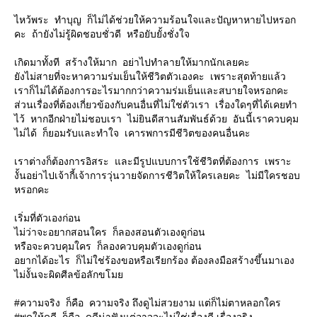
ไหว้พระ ทำบุญ ก็ไม่ได้ช่วยให้ความร้อนใจและปัญหาหายไปหรอก
คะ ถ้ายังไม่รู้ผิดชอบชั่วดี หรือยับยั้งชั่งใจ
เกิดมาทั้งที สร้างให้มาก อย่าไปทำลายให้มากนักเลยคะ
ยังไม่สายที่จะหาความร่มเย็นให้ชีวิตตัวเองคะ เพราะสุดท้ายแล้ว
เราก็ไม่ได้ต้องการอะไรมากกว่าความร่มเย็นและสบายใจหรอกคะ
ส่วนเรื่องที่ต้องเกี่ยวข้องกับคนอื่นที่ไม่ใช่ตัวเรา เรื่องใดๆที่ได้เคยทำ
ไว้ หากอีกฝ่ายไม่ชอบเรา ไม่ยินดีสานสัมพันธ์ด้วย อันนี้เราควบคุม
ไม่ได้ ก็ยอมรับและทำใจ เคารพการมีชีวิตของคนอื่นคะ
เราต่างก็ต้องการอิสระ และมีรูปแบบการใช้ชีวิตที่ต้องการ เพราะ
งั้นอย่าไปเจ้ากี้เจ้าการวุ่นวายจัดการชีวิตให้ใครเลยคะ ไม่มีใครชอบ
หรอกคะ
เริ่มที่ตัวเองก่อน
ไม่ว่าจะอยากสอนใคร ก็ลองสอนตัวเองดูก่อน
หรือจะควบคุมใคร ก็ลองควบคุมตัวเองดูก่อน
อยากได้อะไร ก็ไม่ใช่ร้องขอหรือเรียกร้อง ต้องลงมือสร้างขึ้นมาเอง
ไม่งั้นจะผิดศีลข้อลักขโมย
#ความจริง ก็คือ ความจริง ถึงดูไม่สวยงาม แต่ก็ไม่ตาหลอกใคร
#พูดให้ดูดี ก็คือ ดูดีน่าฟังแต่อาจจะไม่ใช่เรื่องดี เรื่องจริง