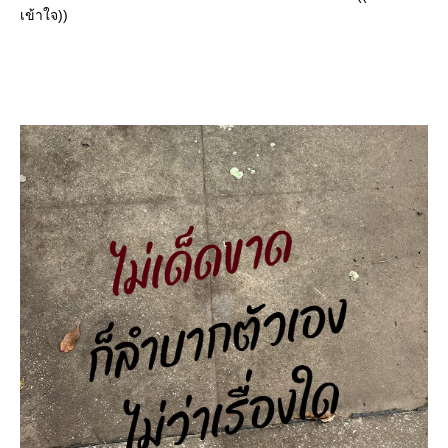
เข้าใจ))