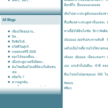
หลงๆ...ลืมๆ...
ดีอกดีใจ ยิ้มมมมมแฉ่งเล
เดินไปเคาะประตูห้องนอนน้องชาย 
สิ้นเสียงเคาะประตูเท่านั้นแหละ
ทางนี้ยังได้ยินไม่ชัด นึกว่าฟั
เขียนให้เธออ่าน...
นิล...
เง้อออออ ง่อยรับประทานทันที 5
จึงชิดใกล้...
สวัสดีวันศุกร์..
ต่ไม่เป็นไรเดี๋ยวรอไปใส่บาตร
เกษตรแฟร์ปี 2026
ดอกไม้ของเพื่อน
เห้อออ เฮ้ออออ เนี่ยนะคนเรา เ
เมื่อประตูบางหนึ่งปิดลง...
เออ แก่แล้วก็เอ๋อดีนะ ขำดี หล
ฉันโชคดีแค่ไหนที่มีดวงใจดั่งเช่น
เธอ...
ดีนะไม่ลงไปปลุกคุณแม่ 555 ไม่
สนิทใจ ?
ความผูกพัน...
#หลงๆ
การสื่อสาร...และการรับฟัง...
#ลืมๆ
Sorry...
ไดอารี่เก่า...แปะไว้อ่าน...
เมื่อเราผ่านมันมาแล้ว...
ังงัยก็รักเธอ...