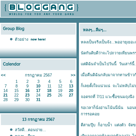
หลงๆ...ลืมๆ...
ตัวอย่าง
หลงเป็นจริงเป็นจัง...พออายุเยอะ
นัดกันดิบดีว่าจะไปถวายเทียนพร
ต่ดิฉันจำเป็นไปวันนี้ วันเสาร์นี
เมื่อคืนดิฉันกลับมาจากทานข้าวกั
<<
กรกฏาคม 2567
>>
1
2
3
4
5
6
ก็เลยตั้งใจแน่วแน่ จะไม่หลับไม
7
8
9
10
11
12
13
14
15
16
17
18
19
20
21
22
23
24
25
26
27
จอดรถที่ 7/11 แวะซื้อขนมถุงนึ
28
29
30
31
รอเวลาก็นั่งอ่านโน้นนี่นั่น นอ
การรอคอ
13 กรกฏาคม 2567
ตีสามปุ๊บ ก็อาบน้ำ แต่งตัว จั
สวัสดี...ตอนบ่าย...
เดินออกจากห้องบอกตัวเองว่า ไปท