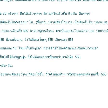
อย่างรัวๆๆๆ ตื่นได้แล้วๆๆๆๆๆ ตีสามครึ่งแล้วเดี๋ยวไม่ทัน ตื่นๆๆๆๆ
 มีเสียงโมโหดังออกมา โห...(ชื่อเรา)..ปลายเสียงโวยวาย น้ำเสียงโมโห บอกจะปลุ
งผิด เลยเคาะอีกครั้ง 555 ถามว่าพูดอะไรนะ ทางนั้นเลยตะโกนออกมาเลย บอกว่าเค้า
55 นั่งรอตั้งนาน จำวันผิดซะงั้นตรู 555 เขินๆแฮะ 555
แทนก่อนละกัน ไหนๆก็ไหนๆแล้ว นั่งรออีกชั่วโมงครึ่งพระจะบิณฑบาตรแล้ว
ป็นไปได้ยังงัยgoujp ยังไม่ค่อยอยากเชื่อเลยว่าเราจำผิด 555
งๆลืมๆดีนะ
อยากจะคิดเลยว่าจะเกิดอะไรขึ้น ถ้าเค้าต้องเดินมาเปิดประตูตอนตีสามครึ่ง 55