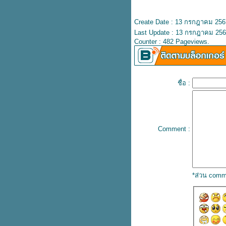
ธ สถิตในใจนิจนิรันดร์
ต่งงาน...
Create Date : 13 กรกฎาคม 256
"เวลา"
Last Update : 13 กรกฎาคม 256
รักเธอ...ประเทศไทย...
Counter : 482 Pageviews.
เพื่อน...
สิ่งเล็กน้อยของพวกเรา...
กำลังใจ...
ไข่ตุ๋นที่สวยงาม...
ชื่อ :
สำคัญเสมอใจ...
เพราะเราไม่รู้...
ท่ามกลางดาวและเดือน...
ข้อความ...
Comment :
ดอกไม้กับแจกัน...
ตั้งใจ...
... T R U T H ...
@ แคปชั่นคุมโทน
เมื่อลูกหมาหายไป...
*ส่วน comm
จับใจ...
ไม่ง่าย...
วัด...
ความรักมันเป็นอย่างนี้...
คืนประดับดาว...