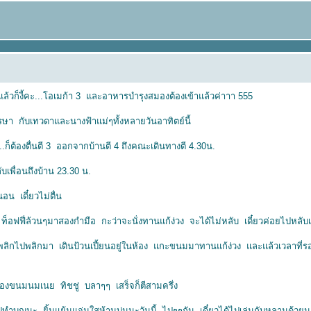
แล้วก็งี้คะ...โอเมก้า 3 และอาหารบำรุงสมองต้องเข้าแล้วค่าาา 555
รษา กับเทวดาและนางฟ้าแม่ๆทั้งหลายวันอาทิตย์นี้
้...ก็ต้องตื่นตี 3 ออกจากบ้านตี 4 ถึงคณะเดินทางตี 4.30น.
บเพื่อนถึงบ้าน 23.30 น.
่นอน เดี๋ยวไม่ตื่น
ง ท็อฟฟี่ล้วนๆมาสองกำมือ กะว่าจะนั่งทานแก้ง่วง จะได้ไม่หลับ เดี๋ยวค่อยไปหล
นพลิกไปพลิกมา เดินป้วนเปี้ยนอยู่ในห้อง แกะขนมมาทานแก้ง่วง และแล้วเวลาที่รอ
ดของขนมนมเนย ทิชชู่ บลาๆๆ เสร็จก็ตีสามครึ่ง
ำบุญนะ ยิ้มแย้มแจ่มใสห้ามบ่นนะวันนี้ ไปๆๆกัน เดี๋ยวได้ไปเล่นกับหลานด้วยนะ ม