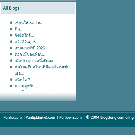
เขียนให้เธออ่าน...
นิล...
จึงชิดใกล้...
สวัสดีวันศุกร์..
เกษตรแฟร์ปี 2026
ดอกไม้ของเพื่อน…
เมื่อประตูบางหนึ่งปิดลง...
ฉันโชคดีแค่ไหนที่มีดวงใจดั่งเช่น
เธอ...
สนิทใจ ?
ความผูกพัน...
การสื่อสาร...และการรับฟัง...
Sorry...
ไดอารี่เก่า...แปะไว้อ่าน...
เมื่อเราผ่านมันมาแล้ว...
ยังงัยก็รักเธอ...
ธ สถิตในใจนิจนิรันดร์
แต่งงาน...
"เวลา"