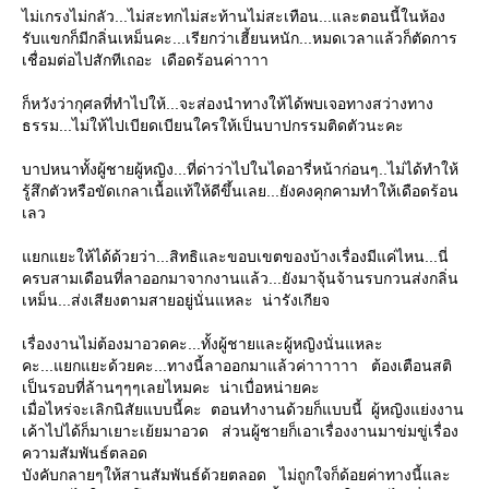
ไม่เกรงไม่กลัว...ไม่สะทกไม่สะท้านไม่สะเทือน...และตอนนี้ในห้อง
รับแขกก็มีกลิ่นเหม็นคะ...เรียกว่าเฮี้ยนหนัก...หมดเวลาแล้วก็ตัดการ
เชื่อมต่อไปสักทีเถอะ เดือดร้อนค่าาาา
ก็หวังว่ากุศลที่ทำไปให้...จะส่องนำทางให้ได้พบเจอทางสว่างทาง
ธรรม...ไม่ให้ไปเบียดเบียนใครให้เป็นบาปกรรมติดตัวนะคะ
บาปหนาทั้งผู้ชายผู้หญิง...ที่ด่าว่าไปในไดอารี่หน้าก่อนๆ..ไม่ได้ทำให้
รู้สึกตัวหรือขัดเกลาเนื้อแท้ให้ดีขึ้นเลย...ยังคงคุกคามทำให้เดือดร้อน
เลว
แยกแยะให้ได้ด้วยว่า...สิทธิและขอบเขตของบ้างเรื่องมีแค่ไหน...นี่
ครบสามเดือนที่ลาออกมาจากงานแล้ว...ยังมาจุ้นจ้านรบกวนส่งกลิ่น
เหม็น...ส่งเสียงตามสายอยู่นั่นแหละ น่ารังเกียจ
เรื่องงานไม่ต้องมาอวดคะ...ทั้งผู้ชายและผู้หญิงนั่นแหละ
คะ...แยกแยะด้วยคะ...ทางนี้ลาออกมาแล้วค่าาาาาา ต้องเตือนสติ
เป็นรอบที่ล้านๆๆๆเลยไหมคะ น่าเบื่อหน่ายคะ
เมื่อไหร่จะเลิกนิสัยแบบนี้คะ ตอนทำงานด้วยก็แบบนี้ ผู้หญิงแย่งงาน
เค้าไปได้ก็มาเยาะเย้ยมาอวด ส่วนผู้ชายก็เอาเรื่องงานมาข่มขู่เรื่อง
ความสัมพันธ์ตลอด
บังคับกลายๆให้สานสัมพันธ์ด้วยตลอด ไม่ถูกใจก็ด้อยค่าทางนี้และ