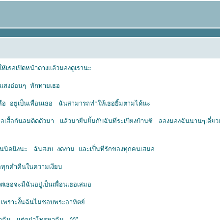
..ให้เธอเปิดหน้าต่างแล้วมองดูเรานะ...
องแสงอ่อนๆ ทักทายเธอ
น คือ อยู่เป็นเพื่อนเธอ ฉันสามารถทำให้เธอยิ้มตามได้นะ
รือเสื้อกันลมติดตัวมา...แล้วมายืนยิ้มกับฉันที่ระเบียงบ้านซิ...ลองมองฉันนานๆเดี๋
นนิดนึงนะ...ฉันสงบ งดงาม และเป็นที่รักของทุกคนเสมอ
ธอทุกค่ำคืนในความเงียบ
่เธอจะมีฉันอยู่เป็นเพื่อนเธอเสมอ
 เพราะงั้นฉันไม่ชอบพระอาทิตย์
งหาฉัน...แต่อย่าโทรหาฉัน ^^"