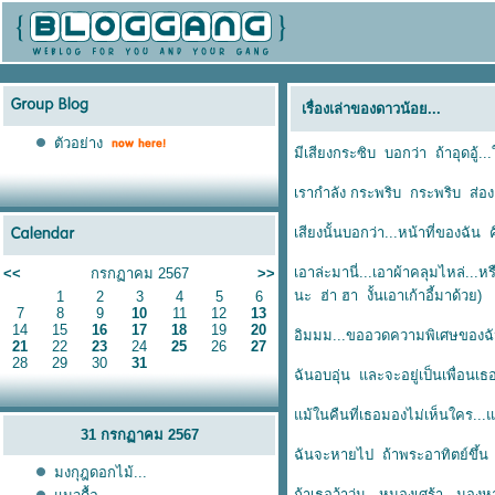
เรื่องเล่าของดาวน้อย...
ตัวอย่าง
มีเสียงกระซิบ บอกว่า ถ้าอุดอู้.
เรากำลัง กระพริบ กระพริบ ส่
เสียงนั้นบอกว่า...หน้าที่ของฉั
เอาล่ะมานี่...เอาผ้าคลุมไหล่...ห
<<
กรกฏาคม 2567
>>
นะ ฮ่า ฮา งั้นเอาเก้าอี้มาด้วย)
1
2
3
4
5
6
7
8
9
10
11
12
13
14
15
16
17
18
19
20
อิมมม...ขออวดความพิเศษของฉั
21
22
23
24
25
26
27
28
29
30
31
ฉันอบอุ่น และจะอยู่เป็นเพื่อนเ
ม้ในคืนที่เธอมองไม่เห็นใคร...แต
31 กรกฏาคม 2567
ฉันจะหายไป ถ้าพระอาทิตย์ขึ้น
มงกุฎดอกไม้...
ถ้าเธอว้าวุ่น...หมองเศร้า...มอ