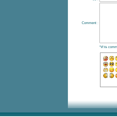
ังงัยก็รักเธอ...
ธ สถิตในใจนิจนิรันดร์
ต่งงาน...
"เวลา"
Comment :
รักเธอ...ประเทศไทย...
เพื่อน...
สิ่งเล็กน้อยของพวกเรา...
กำลังใจ...
*ส่วน comm
ไข่ตุ๋นที่สวยงาม...
สำคัญเสมอใจ...
เพราะเราไม่รู้...
ท่ามกลางดาวและเดือน...
ข้อความ...
ดอกไม้กับแจกัน...
ตั้งใจ...
... T R U T H ...
@ แคปชั่นคุมโทน
เมื่อลูกหมาหายไป...
จับใจ...
ไม่ง่าย...
วัด...
ความรักมันเป็นอย่างนี้...