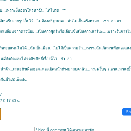
อย...เพราะงั้นอย่าโทรหาฉัน ได้โปรด ^^"
เธอรีบถ่ายรูปเก็บไว้...ไม่ต้องอธิฐานนะ...มันไม่เป็นจริงหรอก...เชย ฮ่า ฮา
เปลี่ยนจากดาวน้อย...เป็นดาวศุกร์หรือเลื่อนขั้นเป็นดาวเสาร์นะ...เพราะงั้นการไ
ตอบแทนไม่ได้...ฉันเป็นเพื่อน...ไม่ได้เป็นความรัก...เพราะฉันเกิดมาเพื่อส่องแสง
ม่มีสังกัดและไม่จดลิขสิทธิ์เรื่องนี้ไว้...ฮ่า ฮา
นำตัว...เสนอตัวเผื่อเธอจะลองเปิดหน้าต่างมาสบตาฉัน...กระพริ๊บๆ (เอาล่ะมาส่งยิ้
คืนนี้ไม่มีเม็ดฝน...
7
7 0:17:40 น.
Sh
* blog นี้ comment ได้เฉพาะสมาชิก