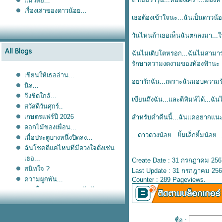
มวดื้อ...
เรื่องเล่าของดาวน้อย...
เธอต้องเข้าใจนะ...ฉันเป็นดาวน้
วันไหนถ้าเธอเห็นฉันตกลงมา...ให้
ฉันไม่เติบโตหรอก...ฉันไม่สามารถ
รักษาความงดงามของท้องฟ้านะ
เขียนให้เธออ่าน...
อย่ารักฉัน...เพราะฉันมอบความรัก
นิล...
จึงชิดใกล้...
เขียนถึงฉัน...และตีพิมพ์ได้...ฉันไ
สวัสดีวันศุกร์..
เกษตรแฟร์ปี 2026
สำหรับค่ำคืนนี้...ฉันแค่อยากแนะ
ดอกไม้ของเพื่อน
...ดาวดวงน้อย...ยิ้มเล็กยิ้มน้อย...
เมื่อประตูบางหนึ่งปิดลง...
ฉันโชคดีแค่ไหนที่มีดวงใจดั่งเช่น
เธอ...
Create Date : 31 กรกฎาคม 256
สนิทใจ ?
Last Update : 31 กรกฎาคม 256
ความผูกพัน...
Counter : 289 Pageviews.
การสื่อสาร...และการรับฟัง...
Sorry...
ไดอารี่เก่า...แปะไว้อ่าน...
เมื่อเราผ่านมันมาแล้ว...
ชื่อ :