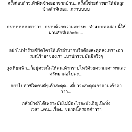
ครั้งก่อนก้าวเท้าผิดข้างออกจากบ้าน...ครั้งนี้ช่วยก้าวขาให้มันถูก
ข้างสักทีเถอะ...กราบบบบ
กราบบบบบค่าาาา...กราบด้วยความเคารพ...ทำแบบทดสอบนี้ให้
ผ่านสักทีเถอะคะ...
อย่าไปทำร้ายชีวิตใครให้เค้าลำบากหรือต้องสะดุดลงเพราะอา
รมณ์ร้ายๆของเรา...บาปกรรมมันมีจริงๆ
สูงเทียมฟ้า...ก็อยู่ตรงนั้นให้คนเค้ากราบไหว้ด้วยความเคารพและ
ศรัทธาต่อไปคะ...
อย่าไปทำชีวิตคนดีๆเค้าสะดุด...เดี๋ยวจะสะดุดเอาตามเค้าค่า
าาา...
กลัวบ้างก็ได้เพราะมันไม่มีอะไรจะบังเอิญเป๊ะทั้ง
เวลา...คน...เรื่อง...ขนาดนี้หรอกค่าาาา