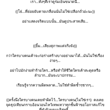
เรา...ทั้งๆที่เราดูร่มเย็นขนาดนี้...
((โธ่...ที่ย่อยยับตายเกลื่อนนั่นไม่ใช่เปลือกถั่วอ่ะนะ))
อย่าแสดงจริตแบบนั้น...มันดูประสาทเสีย...
((ยิ้ม...เสียงสุภาพแต่จริงจัง))
กว่าใครบางคนเค้าจะก่อร่างสร้างบางอย่างมาได้...มันไม่ใช่เรื่อง
ง่ายๆ...
อย่าไปมักง่ายทำร้ายใคร...หรือทำให้ชีวิตใครเค้าสะดุดหรือ
ลำบาก...มันจะบาปกรรม...
เรียนรู้จากความผิดพลาด...ไม่ใช่ทำผิดซ้ำๆซากๆ...
((ครั้งนึงใครบางคนเคยทำผิดไว้...ใครบางคน(ไม่ใช่เรา) คงเคย
จุดธุปเทียนกราบอ้อนวอนไหว้เทพเทวาทุกชั้นฟ้าขอโอกาสแก้ไข
ที่ทำร้ายคนบริสุทธิ์...