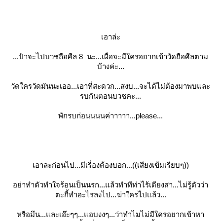
เอาล่ะ
...ป้าจะไปบวชถือศีล 8 นะ...เผื่อจะมีใครอยากเข้าวัดถือศีลตาม
บ้างค่ะ...
วัดใครวัดมันนะเออ...เอาที่สะดวก...สงบ...จะได้ไม่ต้องมาพบและ
รบกันตอนบวชคะ...
พักรบก่อนนนนค่าาาาา...please...
เอาละก่อนไป...มีเรื่องต้องบอก...((เสียงเข้มเรียบๆ))
อย่าทำตัวทำใจร้อนเป็นนรก...แล้วทำทีท่าไร้เดียงสา...ไม่รู้ตัวว่า
ตะกี้ทำอะไรลงไป...ฆ่าใครไปแล้ว...
หรือมึน...และเอ๊ะๆๆ...แอบงงๆ...ว่าทำไมไม่มีใครอยากเข้าหา