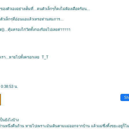
องตัวเองอย่างเต็มที่...คนตัวเล็กๆก็คงไม่ต้องเดือดร้อน...
นตัวเล็กๆที่อ่อนแอแล้วเหรอท่านสมภาร...
วัด))...คุ้มครองไก่วัดทั้งกองร้อยไปเลยค่าาาาา
งเรา...หายไปทั้งครอกเลย T_T
 0:38:53 น.
Sh
็นยังไงบ้าง
หนึ่งคืนถ้วน หายไปเพราะมันเดินตามแม่ออกจากบ้าน แล้วแม่ซึ่งทิ้งขยะอยู่ก็ไม่ไ