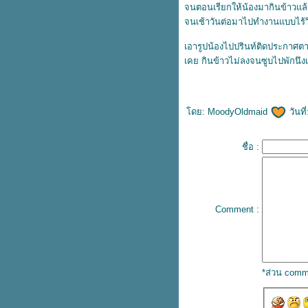
จนตอนเรียกให้น้องมากินข้าวแล้
ครั้งสุดท้าย...
จนเช้าวันต่อมาไปทำงานแบบไร
พลิ้วววว...
วางลง...
เอารูปน้องไปปรินท์ติดประกาศตามห
ศักดิ์ศรี...
เคย กินข้าวไม่ลงจนซูบไปพักนึ
หัวใจเศรษฐี และ วัยปล่อยผี ^^"
กฐินแรกของปี 67 และขบวนพยุห
าตราฯ
ดย:
MoodyOldmaid
วันที
ความละอาย...
การปกป้อง...
เพื่อนร่วมทาง...
ชื่อ :
จบ...
กรรม...
การเอาชนะ...
ธรรมชาติ...
Comment :
การเอาชนะความตระหนี่...
สติ และ ปัญญา
ตามนี้...
"Be With You"
ความหลง...
*ส่วน comm
อย่าปรุงก๋วยเตี๋ยวในชามคนอื่น...
เมื่อไหร่น้ำจะท่วมรัฐสภา...