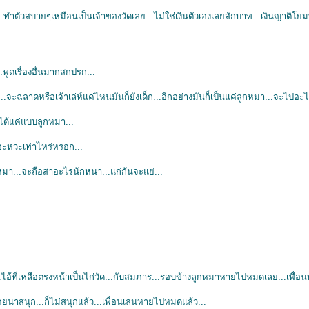
ะ...ทำตัวสบายๆเหมือนเป็นเจ้าของวัดเลย...ไม่ใช่เงินตัวเองเลยสักบาท...เงินญาติโยมทั้
..พูดเรื่องอื่นมากสกปรก...
.จะฉลาดหรือเจ้าเล่ห์แค่ไหนมันก็ยังเด็ก...อีกอย่างมันก็เป็นแค่ลูกหมา...จะไปอะ
ำได้แค่แบบลูกหมา...
ะหว่ะเท่าไหร่หรอก...
หมา...จะถือสาอะไรนักหนา...แก่กันจะแย่...
..ไอ้ที่เหลือตรงหน้าเป็นไก่วัด...กับสมภาร...รอบข้างลูกหมาหายไปหมดเลย...เพื่
่เคยน่าสนุก...ก็ไม่สนุกแล้ว...เพื่อนเล่นหายไปหมดแล้ว...