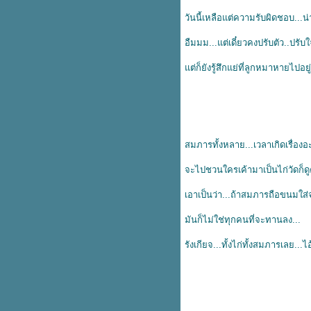
ต่งงาน...
วันนี้เหลือแต่ความรับผิดชอบ...น่าเ
"เวลา"
รักเธอ...ประเทศไทย...
อืมมม...แต่เดี๋ยวคงปรับตัว..ปรับใจ
เพื่อน...
สิ่งเล็กน้อยของพวกเรา...
ต่ก็ยังรู้สึกแย่ที่ลูกหมาหายไปอยู่ด
กำลังใจ...
ไข่ตุ๋นที่สวยงาม...
สำคัญเสมอใจ...
เพราะเราไม่รู้...
ท่ามกลางดาวและเดือน...
สมภารทั้งหลาย...เวลาเกิดเรื่องอ
ข้อความ...
ดอกไม้กับแจกัน...
จะไปชวนใครเค้ามาเป็นไก่วัดก็ดู
ตั้งใจ...
เอาเป็นว่า...ถ้าสมภารถือขนมใส่
... T R U T H ...
@ แคปชั่นคุมโทน
มันก็ไม่ใช่ทุกคนที่จะทานลง...
เมื่อลูกหมาหายไป...
จับใจ...
รังเกียจ...ทั้งไก่ทั้งสมภารเลย...
ไม่ง่าย...
วัด...
ความรักมันเป็นอย่างนี้...
คืนประดับดาว...
สุขสันต์วันสงกรานต์ค่ะ...