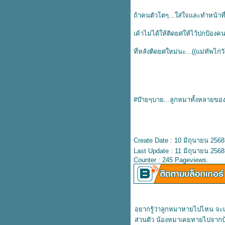
Nature is alive.
ถ้าคนตัวโตๆ...ใส่ใจและทำหน้าที่ข
Nature is sweet.
Nature is magic.
...Magic...
เค้าไม่ได้ให้ติดยศให้ไว้ปกป้องค
สิ่งวิเศษ...
"Good Tasty"
ที่หลังติดยศใหม่นะ...((แม่ทัพไก่
Valentine's Day.
คืนนี้ท้องฟ้ายังสวยดังเดิม...
เกษตรแฟร์ 2025
"Happy Chinese New Year 2025"
Chang The Way .
#บ๊ายๆบาย...ลูกหมาทั้งหลายขอ
น้ำใจคือน้ำใจ...ไม่ใช่ภาระ
คงคา...
Gift from Me>>>HNY 2025
คืนข้ามปี...สวัสดีปีใหม่ พ.ศ.2568
Create Date : 10 มิถุนายน 2568
คะ
"""">>> Merry Chrismas All <<<
Last Update : 11 มิถุนายน 2568
"""
Counter : 245 Pageviews.
Christmas is Coming. 🎁🎈🎊🍾
เมื่อเราลงเรือลำเดียวกัน...
Hi..December
ทศพิธราชธรรม...
เวลาของเรา...
อยากรู้ว่าลูกหมาหายไปไหน จะเป
เราต่างตัดเย็บเสื้อผ้าขึ้นเอง...
ส่วนตัว น้องหมาเคยหายไปจากบ้าน
ท้องนา...และ...ท้องฟ้า