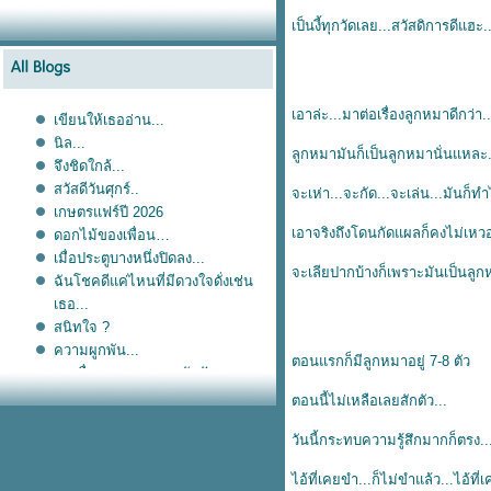
เป็นงี้ทุกวัดเลย...สวัสดิการดีแฮ
เอาล่ะ...มาต่อเรื่องลูกหมาดีกว่า.
เขียนให้เธออ่าน...
นิล...
ลูกหมามันก็เป็นลูกหมานั่นแหละ..
จึงชิดใกล้...
สวัสดีวันศุกร์..
จะเห่า...จะกัด...จะเล่น...มันก็ท
เกษตรแฟร์ปี 2026
เอาจริงถึงโดนกัดแผลก็คงไม่เหวอ
ดอกไม้ของเพื่อน
เมื่อประตูบางหนึ่งปิดลง...
จะเลียปากบ้างก็เพราะมันเป็นลูก
ฉันโชคดีแค่ไหนที่มีดวงใจดั่งเช่น
เธอ...
สนิทใจ ?
ความผูกพัน...
ตอนแรกก็มีลูกหมาอยู่ 7-8 ตัว
การสื่อสาร...และการรับฟัง...
Sorry...
ตอนนี้ไม่เหลือเลยสักตัว...
ไดอารี่เก่า...แปะไว้อ่าน...
เมื่อเราผ่านมันมาแล้ว...
วันนี้กระทบความรู้สึกมากก็ตรง.
ังงัยก็รักเธอ...
ไอ้ที่เคยขำ...ก็ไม่ขำแล้ว...ไอ้ที
ธ สถิตในใจนิจนิรันดร์