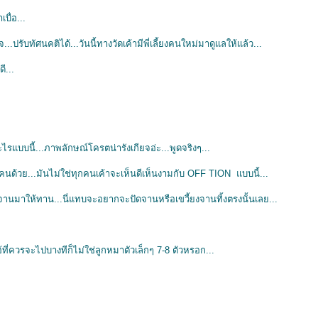
บื่อ...
...ปรับทัศนคติได้...วันนี้ทางวัดเค้ามีพี่เลี้ยงคนใหม่มาดูแลให้แล้ว...
ี...
ะไรแบบนี้...ภาพลักษณ์โครตน่ารังเกียจอ่ะ...พูดจริงๆ...
คนด้วย...มันไม่ใช่ทุกคนเค้าจะเห็นดีเห็นงามกับ OFF TION แบบนี้...
จานมาให้ทาน...นี่แทบจะอยากจะปัดจานหรือเขวี้ยงจานทิ้งตรงนั้นเลย...
ไอ้ที่ควรจะไปบางทีก็ไม่ใช่ลูกหมาตัวเล็กๆ 7-8 ตัวหรอก...