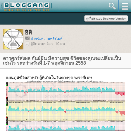
อิสิ
ฝากข้อความหลังไมค์
ผู้ติดตามบล็อก : 10 คน
ดาวศุกร์ส่งผล กันย์มีน มีความสุข ชีวิตของคุณจะเปลี่ยนเป็น
เช่นไร ระหว่างวันที่ 1-7 พฤศจิกายน 2558
ผนภูมิชีวิตสำหรับผู้ที่เกิดในวันต่างๆของราศีเมษ