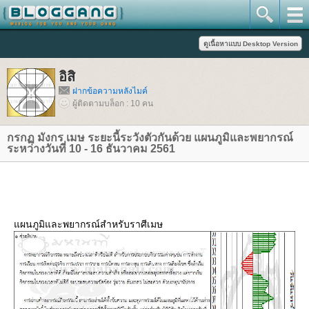
อิสิ
ฝากข้อความหลังไมค์
ผู้ติดตามบล็อก : 10 คน
กรกฏ มังกร เมษ ระยะนี้ระวังตัวกันด้วย แผนภูมิและพยากรณ์
ระหว่างวันที่ 10 - 16 ธันวาคม 2561
ผนภูมิและพยากรณ์สำหรับราศีเมษ