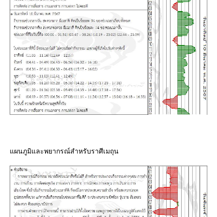
ผนภูมิและพยากรณ์สำหรับราศีเมถุน