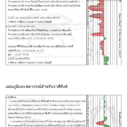
ผนภูมิและพยากรณ์สำหรับราศีสิงห์