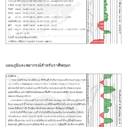
ผนภูมิและพยากรณ์สำหรับราศีพฤษภ