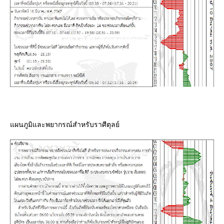
ผนภูมิและพยากรณ์สำหรับราศีตุลย์