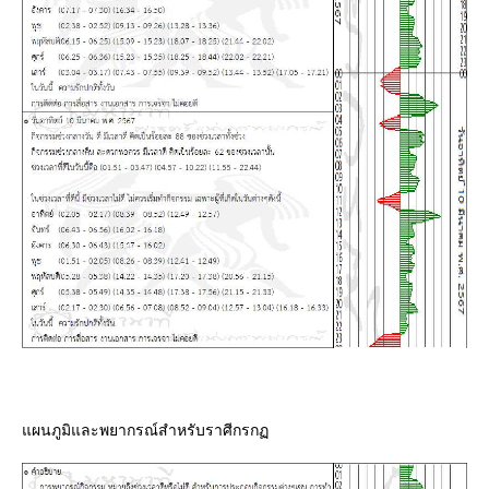
ผนภูมิและพยากรณ์สำหรับราศีกรก