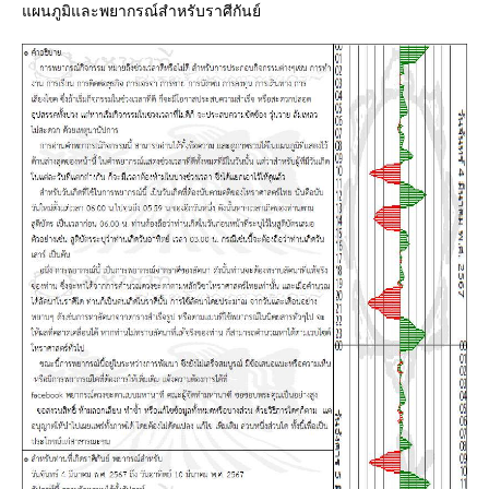
ผนภูมิและพยากรณ์สำหรับราศีกันย์