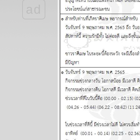
สิงหาคม 2569
ad
ลกยังคงระอุ ระวัง
เหตุไม่คาดฝัน
ผนภูมิและ
พยากรณ์ ระหว่าง
วันที่ 20 - 26 กรกฏา
คม 2569
เดือนนี้เดือนแห่ง
อุบัติภัย โปรดระวัง
ผนภูมิและ
พยากรณ์ ระหว่าง
วันที่ 13 - 19 กรกฏา
คม 2569
กรกฎ มังกร ตุลย์ ซื้อ
หวยงวดนี้ด้ว
ผนภูมิและ
พยากรณ์ ระหว่าง
วันที่ 6 - 12 กรกฏา
คม 2569
มีน เมถุน ธนู สอง
เดือนนี้ชีวิตวุ่นวา