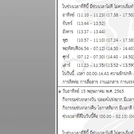
ดีทั้งการเงินและ
ความรัก แผนภูมิ
ละพยากรณ์
ระหว่างวันที่ 23 -
29 มีนาคม 2569
ปฐมบทของอินทรี
ปีกหักเริ่มแล้ว อ่าน
นกระทู้ แผนภูมิ
ละพยากรณ์
ระหว่างวันที่ 16 -
22 มีนาคม 2569
พิจิก กุมภ์ พฤษภ
สิงห์ ชีวิตวุ่นวา
อุบัติภัยเยอะ แผนภูมิ
ละพยากรณ์
ระหว่างวันที่ 9 - 15
มีนาคม 2569
ลกเดือด สงคราม
อุบัติภัยทางอากาศ
ปรดระวัง แผนภูมิ