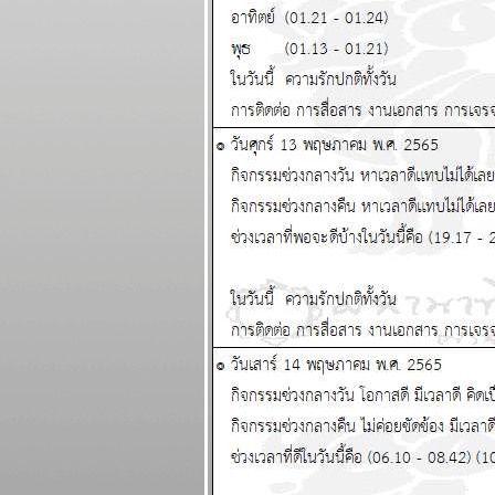
วันที่ 20 - 26
เมษายน 2569
สงครามยังไม่จบ
สงกรานต์ก็ฉลองกัน
ไป แผนภูมิและ
พยากรณ์ ระหว่าง
วันที่ 13 - 19
เมษายน 2569
เงินเฟ้อและฝืด ใช้
จ่ายโปรดระวัง
ผนภูมิและ
พยากรณ์ ระหว่าง
วันที่ 6 - 12 เมษายน
2569
กันย์ มีน ระวัง
อุบัติเหตุ การเจ็บ
ป่วย แผนภูมิและ
พยากรณ์ ระหว่าง
วันที่ 30 มีนาคม - 5
เมษายน 2569
เมษ ตุลย์ มังกร โชค