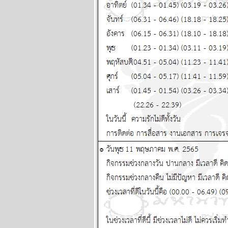
มิถุนายน 2569
กรกฏ มังกร จากนี้ถึง
สงกรานต์หน้า โชค
หญ่จะมาเยือน
ผนภูมิและ
พยากรณ์ ระหว่าง
วันที่ 1-7 มิถุนายน
2569
เมถุน มังกร รับ
ทรัพย์ รับรัก แผนภูมิ
ละพยากรณ์
ระหว่างวันที่ 25 -
31 พฤษภาคม 2569
ลกเดือดอีกรอบ พอ
ห้ของแพงขึ้นขำขำ
ผนภูมิและ
พยากรณ์ ระหว่าง
วันที่ 18 - 24
พฤษภาคม 2569
เมษ ตุลย์ ระวัง
อุบัติเหตุ โจรภั