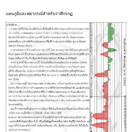
ผนภูมิและพยากรณ์สำหรับราศีกรก