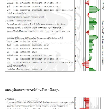
ผนภูมิและพยากรณ์สำหรับราศีเมถุน