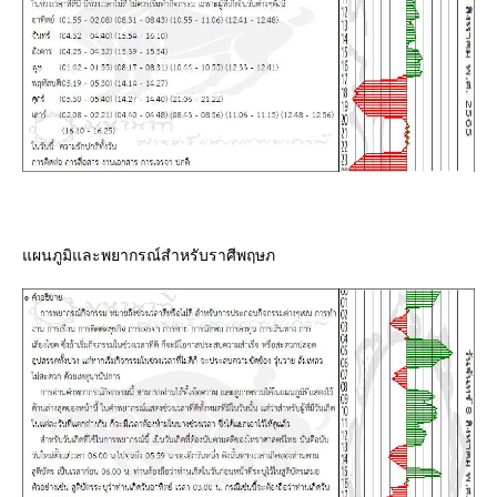
ผนภูมิและพยากรณ์สำหรับราศีพฤษภ