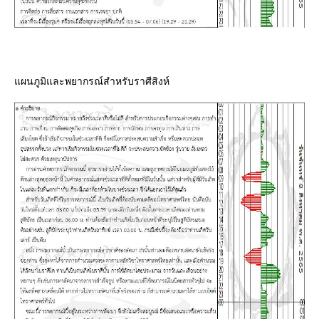
ผนภูมิและพยากรณ์สำหรับราศีสิงห์