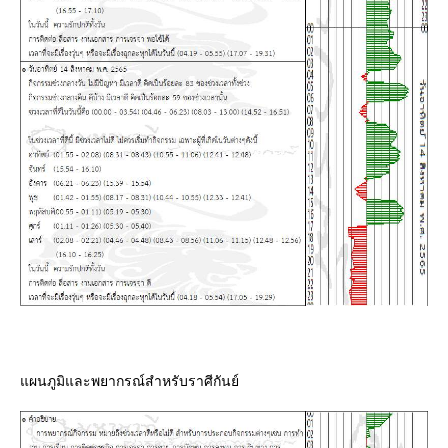
ผนภูมิและพยากรณ์สำหรับราศีกันย์