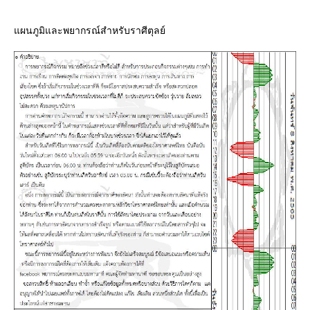
ผนภูมิและพยากรณ์สำหรับราศีตุลย์