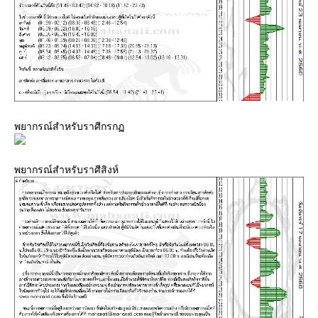
พยากรณ์สำหรับราศีกรก
พยากรณ์สำหรับราศีสิงห์