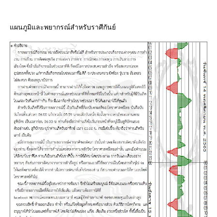
ผนภูมิและพยากรณ์สำหรับราศีกันย์