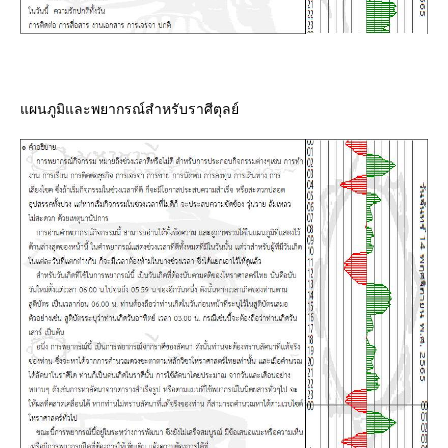
ผนภูมิและพยากรณ์สำหรับราศีตุลย์