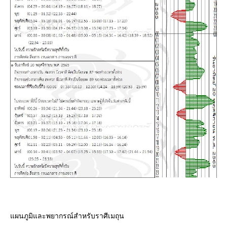
ผนภูมิและพยากรณ์สำหรับราศีเมถุน