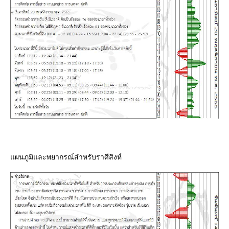
ผนภูมิและพยากรณ์สำหรับราศีสิงห์