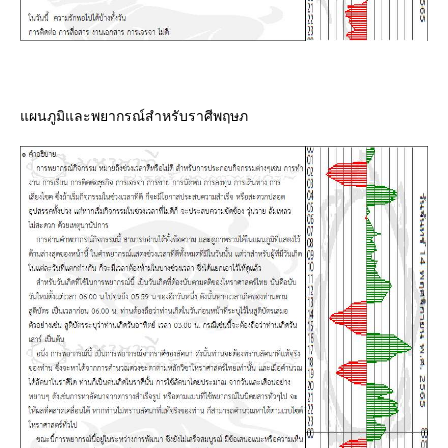
ผนภูมิและพยากรณ์สำหรับราศีพฤษภ