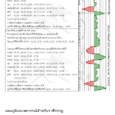
ผนภูมิและพยากรณ์สำหรับราศีกรก