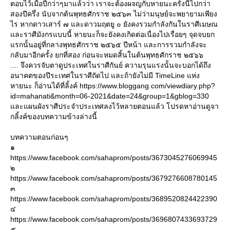
ตอบไว้เมื่อปีกว่าๆมาแล้วว่า เราจะต้องผจญกับหายนะครั้งนี้ไปกว่า
สองปีครึ่ง นับจากต้นพุทธศักราช ๒๕๖๓ ไม่ว่ามนุษย์จะพยายามเพียง
ไร หากดาวเสาร์ ๗ และดาวมฤตยู ๐ ยังคงรวมกำลังกันในราศีเมษณ
ละราศีมังกรแบบนี้ หายนะก็จะยังคงเกิดต่อเนื่องไปเรื่อยๆ จุดจบยก
รกนั้นอยู่ที่กลางพุทธศักราช ๒๕๖๕ ปีหน้า และการรวมกำลังจะ
กลับมาอีกครั้ง ยกที่สอง ก่อนจะหมดสิ้นในต้นพุทธศักราช ๒๕๖๖
.... จึงควรจับตาดูประเทศในราศีกันย์ ความรุนแรงนั้นจะบอกได้ถึง
อนาคตของปีระเทศในราศีถัดไป และถ้ายังไม่มี TimeLine แห่ง
หายนะ ก็อ่านได้ที่ลิ้งค์ https://www.bloggang.com/viewdiary.php?
id=mahanati&month=06-2021&date=24&group=1&gblog=330
ละแผนผังราศีประจำประเทศลงไว้หลายตอนแล้ว โปรดหาอ่านดูจา
กลิ้งค์ของบทความข้างล่างนี้
บทความตอนก่อนๆ
๑
https://www.facebook.com/sahaprom/posts/3673045276069945
๒
https://www.facebook.com/sahaprom/posts/3679276608780145
๓
https://www.facebook.com/sahaprom/posts/3689520824422390
๔
https://www.facebook.com/sahaprom/posts/3696807433693729
๕