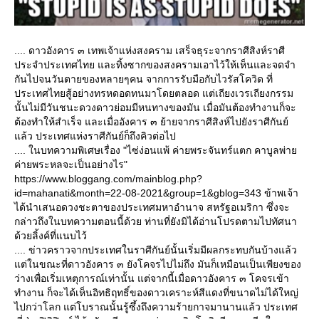
.... ดาวอังคาร ๓ เทพเจ้าแห่งสงคราม เสร็จธุระจากราศีสิงห์ราศี
ประจำประเทศไทย และทิ้งซากของสงครามเอาไว้ให้เห็นและจดจำ
กันไปจนวันตายของหลายๆคน จากการรับมือกับไวรัสโควิด ที่
ประเทศไทยสู้อย่างทรหดอดทนมาโดยตลอด แต่เถียงเวรเถียงกรรม
นั้นไม่มีวันชนะดวงดาวย่อมมีหนทางของมัน เมื่อมันต้องทำงานก็จะ
ต้องทำให้สำเร็จ และเมื่ออังคาร ๓ ย้ายจากราศีสิงห์ไปยังราศีกันย์
ล้ว ประเทศแห่งราศีกันย์ก็ถึงคิวต่อไป
.... ในบทความพิเศษเรื่อง "ไซ่ง่อนแพ้ ค่ายพระจันทร์แตก คาบูลพ่า
ค่ายพระหลจะเป็นอย่างไร"
https://www.bloggang.com/mainblog.php?
id=mahanati&month=22-08-2021&group=1&gblog=343 ข้าพเจ้า
ได้นำเสนอดวงชะตาของประเทศมหาอำนาจ สหรัฐอเมริกา ซึ่งจะ
กล่าวถึงในบทความตอนนี้ด้วย ท่านที่ยังมิได้อ่านโปรดตามไปทัศนา
ด้วยลิ้งค์ที่แนบไว้
.... ข่าวคราวจากประเทศในราศีกันย์นั้นเริ่มมีผลกระทบกันบ้างแล้ว
ต่ในขณะที่ดาวอังคาร ๓ ยังโคจรไปไม่ถึง มันก็เหมือนเป็นเพียงของ
ว่างเพื่อเริ่มเหตุการณ์เท่านั้น แต่จากนี้เมื่อดาวอังคาร ๓ โคจรเข้า
ทำงาน ก็จะได้เห็นอิทธิฤทธิ์ของดาวเคราะห์สีแดงที่ขนาดไม่ได้ใหญ่
ไปกว่าโลก แต่โบราณนั้นรู้ซึ้งถึงความร้ายกาจมานานแล้ว ประเทศ