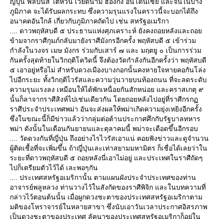
ญี่ปุ่น ฟิลิปินส์ ไต้หวัน เวียดนาม ฮ่องกง อินโดนิเซีย และจีนในบาง
ภูมิภาค จะได้รับผลกระทบ ซึ่งความรุนแรงในคราวนี้จะบอกได้ถึง
อนาคตอันใกล้ เกี่ยวกับภูมิภาคถัดไป เช่น สหรัฐอเมริกา
.... ดาวพฤหัสบดี ๕ ประธานแห่งศุภเคราะห์ ยังคงถอยหลังและถอ
ข้ามจากราศีกุมภ์กลับมายังราศีมังกรอีกครั้ง พฤหัสบดี ๕ เข้าร่วม
กำลังในวงจร เมษ มังกร ร่วมกับเสาร์ ๗ และ มฤตยู ๐ เป็นการร่วม
กันครั้งสุดท้ายในวิกฤติโควิดนี้ จึงต้องวัดกำลังกันอีกครั้งว่า พฤหัสบดี
๕ เอาอยู่หรือไม่ สำหรับดวงเมืองบางกอกนั้นคงหายใจหายคอกันโล่ง
ไปอีกระยะ ทั้งวิกฤติไวรัสและความวุ่นวายบนท้องถนน ที่จะลดระดับ
ความรุนแรงลง เหมือนให้ได้พักเหนื่อยกันสักหน่อย และคราสเกตุ ๙
นั้นก็ลาจากราศีสิงห์ไปเช่นเดียวกัน โดยถอยหลังไปอยู่ที่ราศีกรก
ราศีประจำประเทศพม่า อันจะส่งผลให้พม่าเกิดความยุ่งเหยิงอีกครั้ง
ซึ่งในขณะนี้ก็มีข่าวแล้วว่ากลุ่มต่อต้านประกาศศึกกับรัฐบาลทหาร
พม่า ดังนั้นในเดือนกันยายนและตุลาคมนี้ พม่าจะเดือดขึ้นอีกรอบ
.... วัดดวงกันที่ญี่ปุ่น ถึงอย่างไรไวรัสเอาแน่ คอยฟังข่าวและดูจำนวน
ผู้ติดเชื้อที่จะเพิ่มขึ้น ถ้าญี่ปุ่นเละเท่าสยามมหามิตร ก็เชื่อได้เลยว่าใน
ระยะที่ดาวพฤหัสบดี ๕ ถอยหลังนี่เอาไม่อยู่ และประเทศในราศีถัดๆ
ไปก็เตรียมตัวไว้ได้ เละพอๆกัน
.... ประเทศสหรัฐอเมริกานั้น ตามแผนผังประจำประเทศของท่าน
อาจารย์พลูหลวง ท่านวางไว้ในสังกัดของราศีพิจิก และในบทความที่
กล่าวไว้ตอนต้นนั้น เมื่อผูกดวงชะตาของประเทศสหรัฐอเมริกาตาม
มติของโหราจารย์ในหลายสาขา ซึ่งนับเอาวันเวลาประกาศอิสรภาพ
เป็นดวงชะตาของประเทศ ลัคนาของประเทศสหรัฐอเมริกาก็อยู่ใน