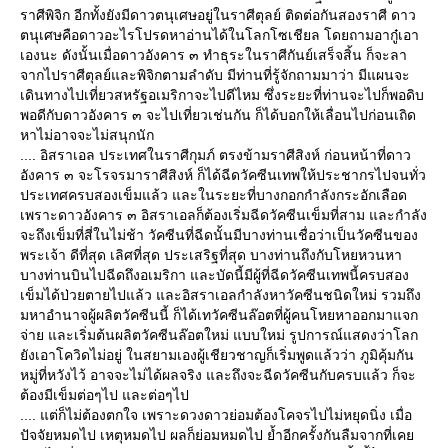
ราศีพิจิก อีกทั้งยังมีดาวตนุเศษอยู่ในราศีตุลย์ ติดต่อกันสองราศี ดาว
ตนุเศษคือดาวอะไรโปรดหาอ่านได้ในโลกโซเชียล โดยถามอากู๋เอา
เองนะ ดังนั้นเมื่อดาวอังคาร ๓ ทำธุระในราศีกันย์เสร็จสิ้น ก็จะลา
จากไปราศีตุลย์และพิจิกตามลำดับ มีท่านที่รู้จักถามมาว่า มีแผนจะ
เดินทางไปเที่ยวสหรัฐอเมริกาจะไปดีไหม ซึ่งระยะที่ท่านจะไปก็พอดิบ
พอดีกับดาวอังคาร ๓ จะไปเที่ยวเช่นกัน ก็ได้บอกให้เลื่อนไปก่อนเถิด
หาไม่อาจจะไม่สนุกนัก
.... อิสราเอล ประเทศในราศีกุมภ์ ตรงข้ามราศีสิงห์ ก่อนหน้าที่ดาว
อังคาร ๓ จะโรจรมาราศีสิงห์ ก็ได้ฉีดวัคซีนเทพให้ประชากรไปจนทั่ว
ประเทศครบสองเข็มแล้ว และในระยะที่บางกอกกำลังกระอักเลือด
เพราะดาวอังคาร ๓ อิสราเอลก็ต้องเริ่มฉีดวัคซีนเข็มที่สาม และกำลัง
จะถึงเข็มที่สี่ในไม่ช้า วัคซีนที่ฉีดนั้นมีบางท่านเชื่อว่าเป็นวัคซีนของ
พระเจ้า ดีที่สุด เลิศที่สุด ประเสริฐที่สุด บางท่านถึงกับโหยหวนหา
บางท่านบินไปฉีดถึงอเมริกา และบัดนี้มีผู้ที่ฉีดวัคซีนเทพนี้ครบสอง
เข็มได้ป่วยตายไปแล้ว และอิสราเอลกำลังหาวัคซีนชนิดใหม่ รวมถึง
มหาอำนาจผู้ผลิตวัคซีนนี้ ก็ได้เทวัคซีนล๊อตที่ผู้คนโหยหาออกมาแจก
จ่าย และเริ่มต้นผลิตวัคซีนล๊อตใหม่ แบบใหม่ รูปการณ์แสดงว่าโลก
ังเอาโควิดไม่อยู่ ในสยามเองผู้เชียวชาญก็เริ่มพูดแล้วว่า ภูมิคุ้มกัน
หมู่ที่หวังไว้ อาจจะไม่ได้ผลจริง และถึงจะฉีดวัคซีนกับครบแล้ว ก็จะ
ต้องมีเข็มต่อๆไป และต่อๆไป
.... แต่ก็ไม่ต้องตกใจ เพราะดวงดาวย่อมต้องโคจรไปไม่หยุดนิ่ง เมื่อ
ปัจจัยหมดไป เหตุหมดไป ผลก็ย่อมหมดไป ย้ำอีกครั้งกันลืมจากที่เค