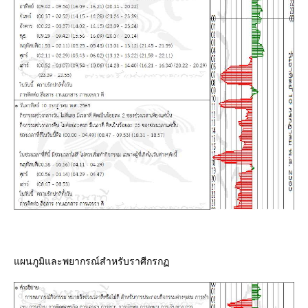
ผนภูมิและพยากรณ์สำหรับราศีกรก