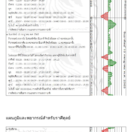
ผนภูมิและพยากรณ์สำหรับราศีตุลย์