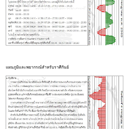
ผนภูมิและพยากรณ์สำหรับราศีกันย์