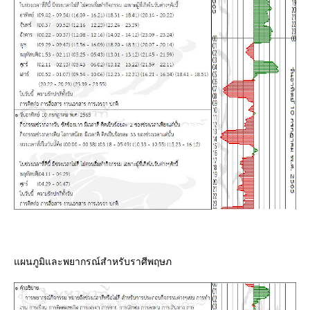
ผนภูมิและพยากรณ์สำหรับราศีพฤษภ