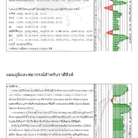
ผนภูมิและพยากรณ์สำหรับราศีสิงห์