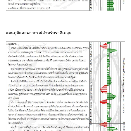
ผนภูมิและพยากรณ์สำหรับราศีเมถุน