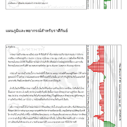
ผนภูมิและพยากรณ์สำหรับราศีกันย์