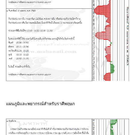
ผนภูมิและพยากรณ์สำหรับราศีพฤษภ