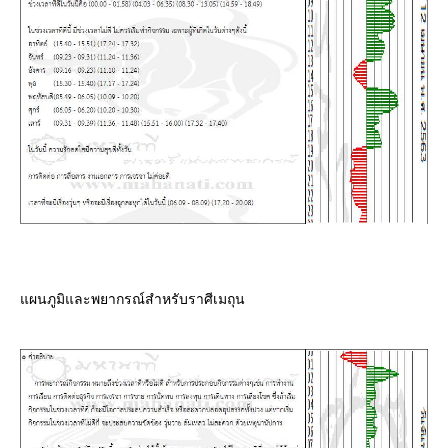
ผนภูมิและพยากรณ์สำหรับราศีเมถุน