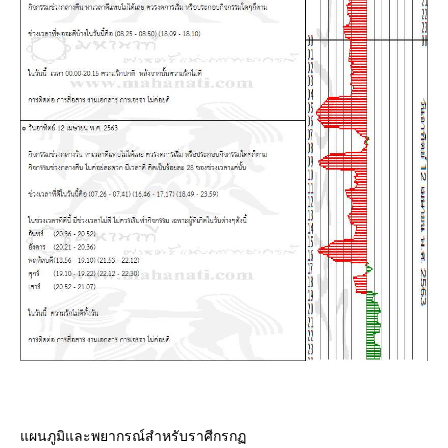
ผนภูมิและพยากรณ์สำหรับราศีกรก