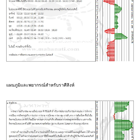
ผนภูมิและพยากรณ์สำหรับราศีสิงห์