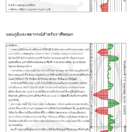
ผนภูมิและพยากรณ์สำหรับราศีพฤษภ