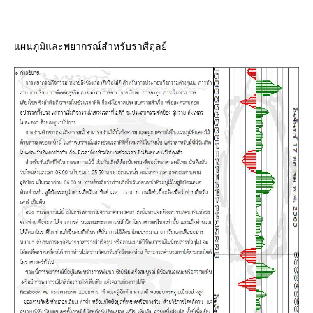
ผนภูมิและพยากรณ์สำหรับราศีตุลย์