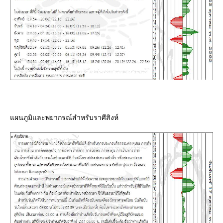
ผนภูมิและพยากรณ์สำหรับราศีสิงห์