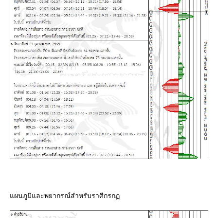
ผนภูมิและพยากรณ์สำหรับราศีกรก