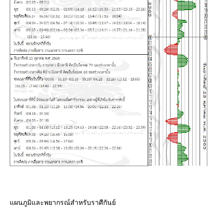
ผนภูมิและพยากรณ์สำหรับราศีกันย์