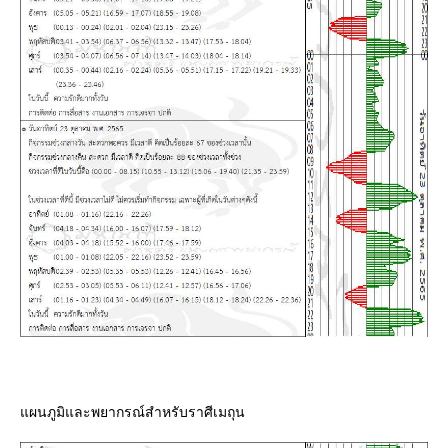
ผนภูมิและพยากรณ์สำหรับราศีเมถุน