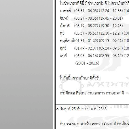
วันที่ 20 - 26
เมษายน 2569
สงครามยังไม่จบ
สงกรานต์ก็ฉลองกัน
ไป แผนภูมิและ
พยากรณ์ ระหว่าง
วันที่ 13 - 19
เมษายน 2569
เงินเฟ้อและฝืด ใช้
จ่ายโปรดระวัง
ผนภูมิและ
พยากรณ์ ระหว่าง
วันที่ 6 - 12 เมษายน
2569
กันย์ มีน ระวัง
อุบัติเหตุ การเจ็บ
ป่วย แผนภูมิและ
พยากรณ์ ระหว่าง
วันที่ 30 มีนาคม - 5
เมษายน 2569
เมษ ตุลย์ มังกร โชค