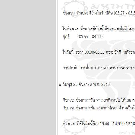
มิถุนายน 2569
กรกฏ มังกร จากนี้ถึง
สงกรานต์หน้า โชค
หญ่จะมาเยือน
ผนภูมิและ
พยากรณ์ ระหว่าง
วันที่ 1-7 มิถุนายน
2569
เมถุน มังกร รับ
ทรัพย์ รับรัก แผนภูมิ
ละพยากรณ์
ระหว่างวันที่ 25 -
31 พฤษภาคม 2569
ลกเดือดอีกรอบ พอ
ห้ของแพงขึ้นขำขำ
ผนภูมิและ
พยากรณ์ ระหว่าง
วันที่ 18 - 24
พฤษภาคม 2569
เมษ ตุลย์ ระวัง
อุบัติเหตุ โจรภั