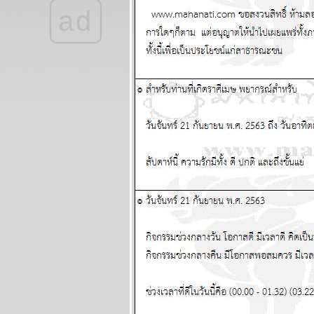
สิงหาคม 2569
ad
ลกยังคงระอุ ระวัง
เหตุไม่คาดฝัน
ผนภูมิและ
พยากรณ์ ระหว่าง
วันที่ 20 - 26 กรกฏา
คม 2569
เดือนนี้เดือนแห่ง
อุบัติภัย โปรดระวัง
ผนภูมิและ
พยากรณ์ ระหว่าง
วันที่ 13 - 19 กรกฏา
คม 2569
กรกฎ มังกร ตุลย์ ซื้อ
หวยงวดนี้ด้ว
ผนภูมิและ
พยากรณ์ ระหว่าง
วันที่ 6 - 12 กรกฏา
คม 2569
มีน เมถุน ธนู สอง
เดือนนี้ชีวิตวุ่นวา