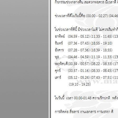
ดีทั้งการเงินและ
ความรัก แผนภูมิ
ละพยากรณ์
ระหว่างวันที่ 23 -
29 มีนาคม 2569
ปฐมบทของอินทรี
ปีกหักเริ่มแล้ว อ่าน
นกระทู้ แผนภูมิ
ละพยากรณ์
ระหว่างวันที่ 16 -
22 มีนาคม 2569
พิจิก กุมภ์ พฤษภ
สิงห์ ชีวิตวุ่นวา
อุบัติภัยเยอะ แผนภูมิ
ละพยากรณ์
ระหว่างวันที่ 9 - 15
มีนาคม 2569
ลกเดือด สงคราม
อุบัติภัยทางอากาศ
ปรดระวัง แผนภูมิ