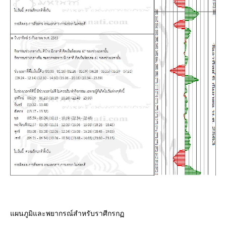
ผนภูมิและพยากรณ์สำหรับราศีกรก