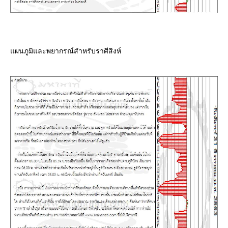
ผนภูมิและพยากรณ์สำหรับราศีสิงห์