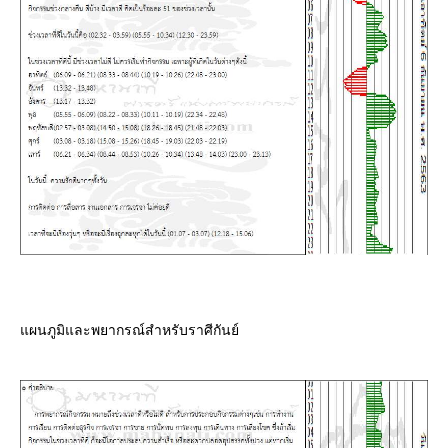
ผนภูมิและพยากรณ์สำหรับราศีกันย์