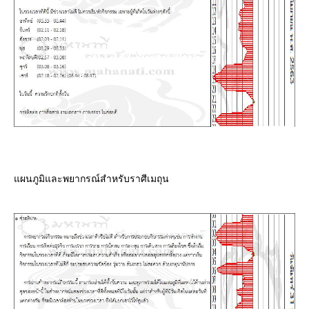
ผนภูมิและพยากรณ์สำหรับราศีเมถุน