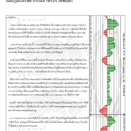
ผนภูมิและพยากรณ์สำหรับราศีพฤษภ