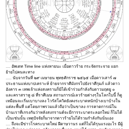
.... อัพเดท Time line แห่งหายนะ เมื่อดาวร้าย กระจัดกระจาย แยก
้ายไปคนละทาง
..... นับจากวันที่ ๒๙ เมษายน พุทธศักราช ๒๕๖๕ เมื่อดาวเสาร์ ๗
ประธานแห่งบาปเคราะห์ ย้ายจากราศีมังกรไปยังราศีกุมภ์ แล้วดาว
อังคาร ๓ เทพเจ้าแห่งสงครามก็มิได้เข้าร่วมกำลังกับดาวมฤตยู ๐
ละคราสราหู ๘ ที่ราศีเมษ สถานการณ์เลวร้ายต่างๆในโลกใบนี้ ก็ดู
เหมือนจะเริ่มเบาบางลง ไวรัสโควิดยังคงระบาดหนักบ้างเบาบ้างใน
ต่ละพื้นที่ แต่โดยภาพรวมแล้วถือว่าเป็นขาลง การคาดการณ์ใน
บ้านเราที่เกรงกันว่าหลังสงกรานต์จะมีการระบาดระลอกใหม่ ก็ไม่ได้
เป็นเช่นนั้น เหตุปัจจัยก็มาจากดาวร้ายไม่ได้รวมกำลังกันนั่นเอง
.... ถึงจะมีข่าวโรคระบาดใหม่ ฝีดาษวานร แต่ก็ไม่ได้รุนแรงอะไร มีผู้