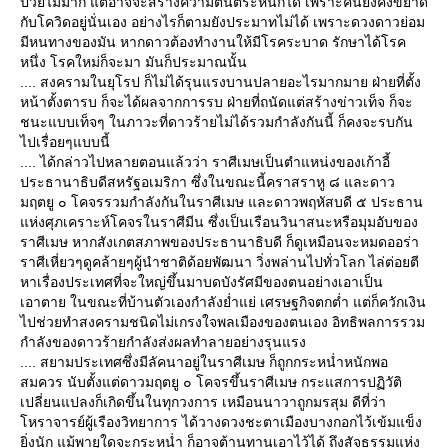
ป่วยไม่มาก แต่อาจจะสร้างความตื่นตระหนกได้ เพราะคนยังคงขยาด
กับโควิดอยู่นั่นเอง อย่างไรก็ตามยังประมาทไม่ได้ เพราะดวงดาวย่อม
มีหนทางของมัน หากดาวต้องทำงานให้มีโรคระบาด รักษาได้โรค
หนึ่ง โรคใหม่ก็จะมา มันก็ประมาณนั้น
.... สงครามในยุโรป ก็ไม่ได้รุนแรงบานปลายอะไรมากมาย ฝ่ายที่ตั้ง
หน้าตั้งตารบ ก็จะได้ผลจากการรบ ฝ่ายที่ถนัดแต่สร้างข่าวเท็จ ก็จะ
ชนะแบบเท็จๆ ในภาวะที่ดาวร้ายไม่ได้รวมกำลังกันนี้ ก็คงจะรบกัน
ไปเรื่อยๆแบบนี้
.... ได้กล่าวไปหลายตอนแล้วว่า ราศีเมษเป็นตำแหน่งของเก้าอี้
ประธานาธิบดีสหรัฐอเมริกา ซึ่งในขณะนี้คราสราหู ๘ และดาว
มฤตยู ๐ โคจรรวมกำลังกันในราศีเมษ และดาวพฤหัสบดี ๕ ประธาน
ห่งศุภเคราะห์โคจรในราศีมีน ซึ่งเป็นเรือนวินาสนะหรือมุมอับของ
ราศีเมษ หากสังเกตสภาพของประธานาธิบดี ก็ดูเหมือนจะหมดออร่า
ราศีเหี่ยวๆดูคล้ายๆผู้นำชาติด้อยพัฒนา วิ่งพล่านไปทั่วโลก ไล่ต่อยตี
หาเรื่องประเทศที่จะใหญ่ขึ้นมาบดบังรัศมีของตนอย่างเอาเป็น
เอาตาย ในขณะที่บ้านตัวเองกำลังย่ำแย่ เศรษฐกิจตกต่ำ แต่ก็ควักเงิน
ไปช่วยทำสงครามชนิดไม่เกรงใจพลเมืองของตนเอง อิทธิพลการรวม
กำลังของดาวร้ายกำลังส่งผลทำลายอย่างรุนแรง
.... สยามประเทศซึ่งมีลัคนาอยู่ในราศีเมษ ก็ถูกกระหน่ำหนักพอ
สมควร นับตั้งแต่ดาวมฤตยู ๐ โคจรขึ้นราศีเมษ กระแสการปฏิวัติ
เปลี่ยนแปลงก็เกิดขึ้นในทุกวงการ เหมือนนาวาถูกมรสุม ดีที่ว่า
หราจารย์ผู้เรืองวิทยาการ ได้วางดวงชะตาเมืองบางกอกไว้เข้มแข็ง
ิ่งนัก แม้พายุใดจะกระหน่ำ ก็อาจต้านทานเอาไว้ได้ ถึงสัจธรรมแห่ง