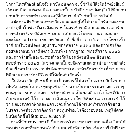
ลกา ไตรลักษณ์ อนิจจัง ทุกขัง อนัตตา จะชี้ว่าไม่มีสิ่งใดจีรังยั่งยืน มี
เกิดย่อมมีดับ แต่ดวงเมืองบางกอกนั้น ยังไม่ถึงเวลา ยังอยู่ไปได้อีกนาน
นานเกินกว่าทุกช่วงอายุของผู้ที่เกิดมาแล้วในวันนี้ สบายใจได้
... แต่สภาพชิวชิวตามภาษาวัยรุ่น จะคงอยู่ได้ไม่นาน ไวร้ส สงคราม
จะปะทุขึ้นในช่วงที่ดาวอังคาร ๓ โคจรเข้าราศีเมษ และดาวเสาร์ ๗
ถอยหลังมายังราศีมังกร ช่วงเวลาได้บอกไว้ในบทความตอนก่อนๆ
ละในภาพประกอบหลายครั้งแล้ว ย้ำอีกทีว่า ดาวอังคารจะโคจรเข้า
ราศีเมษในวันที่ ๒๗ มิถุนายน พุทธศักราช ๒๕๖๕ และดาวเสาร์จะ
ถอยหลังกลับมาราศีมังกรในวันที่ ๘ กรกฎาคม พุทธศักราช ๒๕๖๕
ละดาวร้ายทั้งสองจะรวมกำลังกันไปจนถึงวันที่ ๑๑ สิงหาคม
พุทธศักราช ๒๕๖๕ ในช่วงเวลานั้นจะมีคราสเกตุ ๙ เข้ามารวมกำลัง
ด้วย ซึ่งจะเป็นการรวมกำลังดาวบาปเคราะห์หรือดาวร้ายทั้งหมดเท่า
ที่มี นานหลายร้อยปีจึงจะมีให้เห็นกันสักครั้ง
.... ในจังหวะวิกฤติเช่นนี้ หากเป็นทหารก็ไม่ควรไปออกรบกับใคร หาก
เป็นนักลงทุนก็ไม่ควรทุ่มทุนทำอะไร หากเป็นคนธรรมดาๆอย่างเราๆ
ท่านๆ ก็ควรเก็บคองอเข่า รู้รักษาตัวรอดเป็นยอดดี เอาไว้ ใครที่คิดว่า
ตัวเองแน่จงจำไว้ว่า ดวงดาวนั้นแน่กว่า ใครที่คิดสวนกระแสจงจำไว้
ว่า นกยังตกจากฟ้าและปลายังจมน้ำตายได้ ท่านๆที่ทำการค้าขา
ปรดระวังช่วงเวลาดังกล่าว ลงทุนทำอะไรต้องรอบคอบ เหตุไม่คาด
ฝันบังเกิดขึ้นได้เสมอนะ จะบอกให้
... ภาพที่นำมาประกอบ ก็เป็นชุดการโคจรของดาวแบบเคลื่อนไหวได้
ของช่วงเวลาที่พยากรณ์ไปด้านบน คลิกที่ภาพก็จะเห็นดาววิ่งไปวิ่งมา