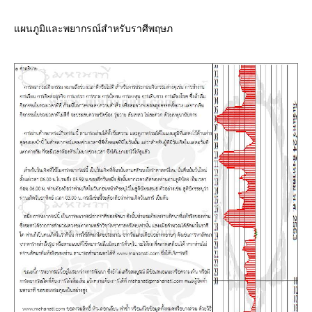
ผนภูมิและพยากรณ์สำหรับราศีพฤษภ