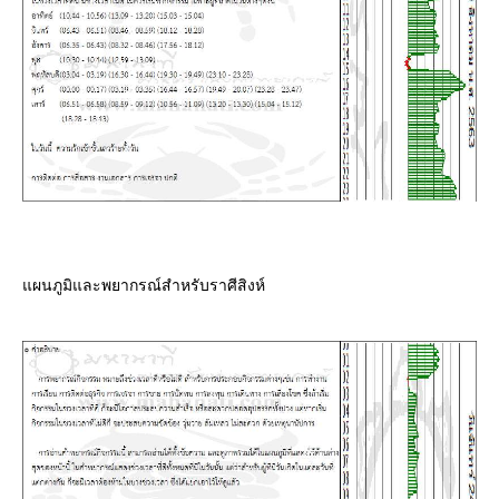
ผนภูมิและพยากรณ์สำหรับราศีสิงห์