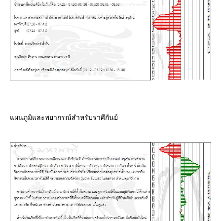
ผนภูมิและพยากรณ์สำหรับราศีกันย์