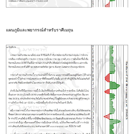
ผนภูมิและพยากรณ์สำหรับราศีเมถุน