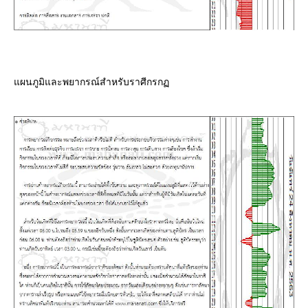
ผนภูมิและพยากรณ์สำหรับราศีกรก