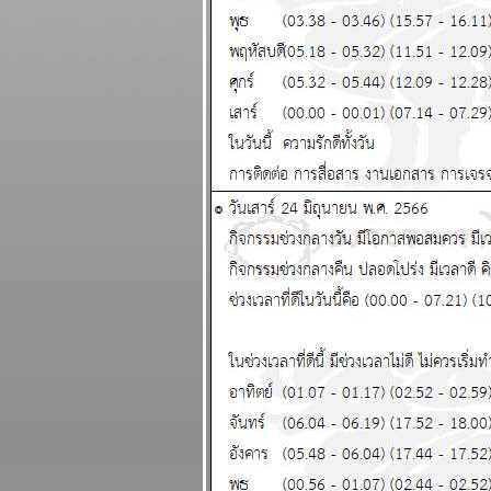
ดีทั้งการเงินและ
ความรัก แผนภูมิ
ละพยากรณ์
ระหว่างวันที่ 23 -
29 มีนาคม 2569
ปฐมบทของอินทรี
ปีกหักเริ่มแล้ว อ่าน
นกระทู้ แผนภูมิ
ละพยากรณ์
ระหว่างวันที่ 16 -
22 มีนาคม 2569
พิจิก กุมภ์ พฤษภ
สิงห์ ชีวิตวุ่นวา
อุบัติภัยเยอะ แผนภูมิ
ละพยากรณ์
ระหว่างวันที่ 9 - 15
มีนาคม 2569
ลกเดือด สงคราม
อุบัติภัยทางอากาศ
ปรดระวัง แผนภูมิ