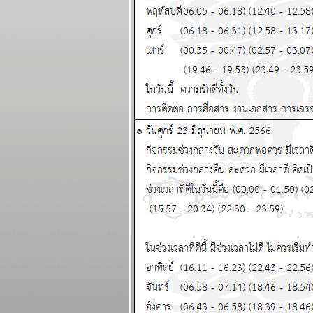
วันที่ 20 - 26
เมษายน 2569
สงครามยังไม่จบ
สงกรานต์ก็ฉลองกัน
ไป แผนภูมิและ
พยากรณ์ ระหว่าง
วันที่ 13 - 19
เมษายน 2569
เงินเฟ้อและฝืด ใช้
จ่ายโปรดระวัง
ผนภูมิและ
พยากรณ์ ระหว่าง
วันที่ 6 - 12 เมษายน
2569
กันย์ มีน ระวัง
อุบัติเหตุ การเจ็บ
ป่วย แผนภูมิและ
พยากรณ์ ระหว่าง
วันที่ 30 มีนาคม - 5
เมษายน 2569
เมษ ตุลย์ มังกร โชค