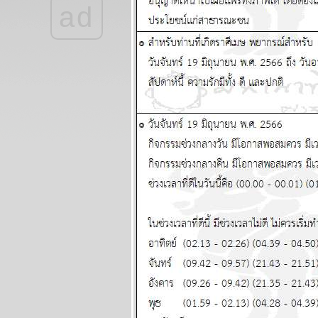
ad
ลกยังคงระอุ ระวัง
เหตุไม่คาดฝัน
ผนภูมิและ
พยากรณ์ ระหว่าง
วันที่ 20 - 26 กรกฏา
คม 2569
เดือนนี้เดือนแห่ง
อุบัติภัย โปรดระวัง
ผนภูมิและ
พยากรณ์ ระหว่าง
วันที่ 13 - 19 กรกฏา
คม 2569
กรกฎ มังกร ตุลย์ ซื้อ
หวยงวดนี้ด้ว
ผนภูมิและ
พยากรณ์ ระหว่าง
วันที่ 6 - 12 กรกฏา
คม 2569
มีน เมถุน ธนู สอง
เดือนนี้ชีวิตวุ่นวา