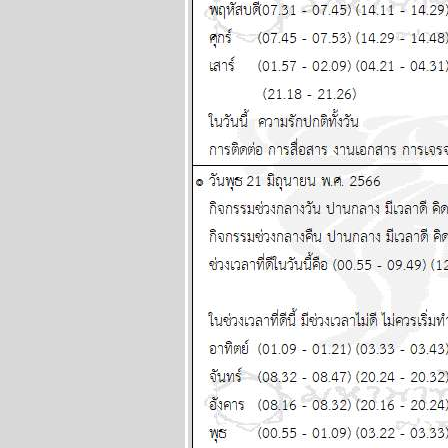
มิถุนายน 2569
กรกฏ มังกร จากนี้ถึง
สงกรานต์หน้า โชค
หญ่จะมาเยือน
ผนภูมิและ
พยากรณ์ ระหว่าง
วันที่ 1-7 มิถุนายน
2569
เมถุน มังกร รับ
ทรัพย์ รับรัก แผนภูมิ
ละพยากรณ์
ระหว่างวันที่ 25 -
31 พฤษภาคม 2569
ลกเดือดอีกรอบ พอ
ห้ของแพงขึ้นขำขำ
ผนภูมิและ
พยากรณ์ ระหว่าง
วันที่ 18 - 24
พฤษภาคม 2569
เมษ ตุลย์ ระวัง
อุบัติเหตุ โจรภั