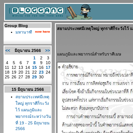
Group Blog
สยามประเทศมีเหตุใหญ่ ทุกราศีก็ระวังไว้ 
มหานาฑี
<<
มิถุนายน 2566
>>
ผนภูมิและพยากรณ์สำหรับราศีเมษ
1
2
3
4
5
6
7
8
9
10
11
12
13
14
15
16
17
18
19
20
21
22
23
24
25
26
27
28
29
30
15 มิถุนายน 2566
สยามประเทศมีเหตุ
หญ่ ทุกราศีก็ระวัง
ไว้ แผนภูมิและ
พยากรณ์ระหว่างวัน
ที่ 19 - 25 มิถุนายน
2566