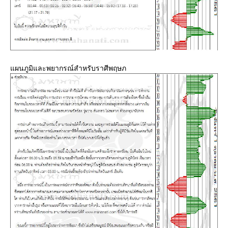
ผนภูมิและพยากรณ์สำหรับราศีพฤษภ