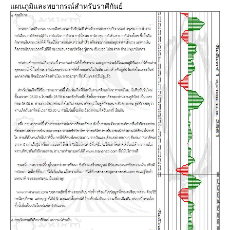
ผนภูมิและพยากรณ์สำหรับราศีกันย์