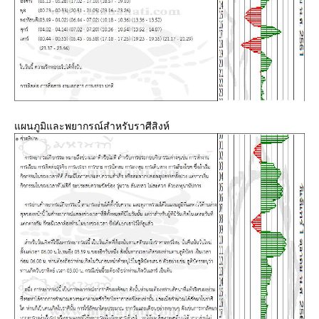
ผนภูมิและพยากรณ์สำหรับราศีสิงห์