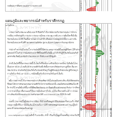
ผนภูมิและพยากรณ์สำหรับราศีกรก