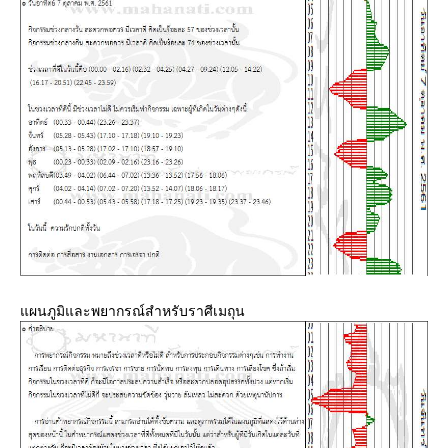
ผนภูมิและพยากรณ์สำหรับราศีเมถุน