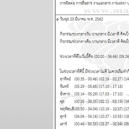
เมษ ตุลย์ ระวัง
อุบัติเหตุ โจรภั
ผนภูมิและ
พยากรณ์ ระหว่าง
วันที่ 11 - 17
พฤษภาคม 2569
มังกร เมษ งานงอก
วุ่นวาย โปรดระวัง
ผนภูมิและ
พยากรณ์ ระหว่าง
วันที่ 4 - 10
พฤษภาคม 2569
พฤษภ พิจิก การเงิน
ความรัก ดี แผนภูมิ
ละพยากรณ์
ระหว่างวันที่ 27
เมษายน - 3
พฤษภาคม 2569
น้ำมันขาดแคลน คุ
กับแฟนก็ต้องดับไฟ
นะ แผนภูมิและ