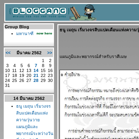
Group Blog
ธนู เมถุน เริ่มวงจรสิบแปดเดือนแห่งความว
มหานาฑี
<<
มีนาคม 2562
>>
ผนภูมิและพยากรณ์สำหรับราศีเมษ
1
2
3
4
5
6
7
8
9
10
11
12
13
14
15
16
17
18
19
20
21
22
23
24
25
26
27
28
29
30
31
14 มีนาคม 2562
ธนู เมถุน เริ่มวงจร
สิบแปดเดือนแห่ง
ความวุ่นวา
ผนภูมิและ
พยากรณ์ระหว่างวัน