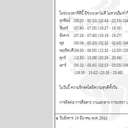
มีน เมถุน ธนู สอง
เดือนนี้ชีวิตวุ่นวา
หนัก พยากรณ์
ระหว่างวันที่ 29
มิถุนายน - 5 กรกฏา
คม 2569
พฤษภ พิจิก ระวัง
ป่วย อุบัติเหตุด้วยนะ
ผนภูมิและ
พยากรณ์ ระหว่าง
วันที่ 22 - 28
มิถุนายน 2569
ทองร่วงให้รีบช้อน
ผนภูมิและ
พยากรณ์ ระหว่าง
วันที่ 15 - 21
มิถุนายน 2569
สิงห์ ธนู กุมภ์ ปีนี้
ระวังปัญหาเรื่อง
ผู้ใหญ่ แผนภูมิและ
พยากรณ์ ระหว่าง