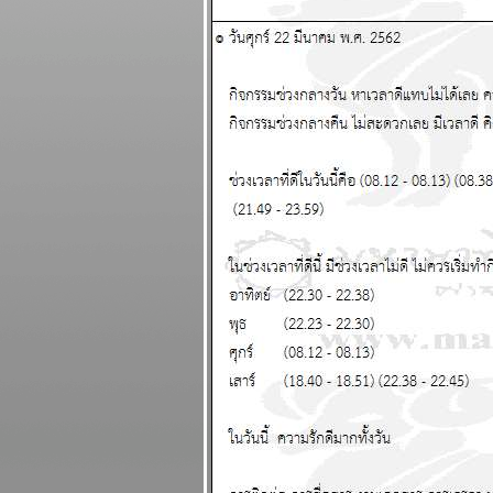
เมษายน 2569
เมษ ตุลย์ มังกร โชค
ดีทั้งการเงินและ
ความรัก แผนภูมิ
ละพยากรณ์
ระหว่างวันที่ 23 -
29 มีนาคม 2569
ปฐมบทของอินทรี
ปีกหักเริ่มแล้ว อ่าน
นกระทู้ แผนภูมิ
ละพยากรณ์
ระหว่างวันที่ 16 -
22 มีนาคม 2569
พิจิก กุมภ์ พฤษภ
สิงห์ ชีวิตวุ่นวา
อุบัติภัยเยอะ แผนภูมิ
ละพยากรณ์
ระหว่างวันที่ 9 - 15
มีนาคม 2569
ลกเดือด สงคราม
อุบัติภัยทางอากาศ