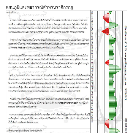
ผนภูมิและพยากรณ์สำหรับราศีกรก