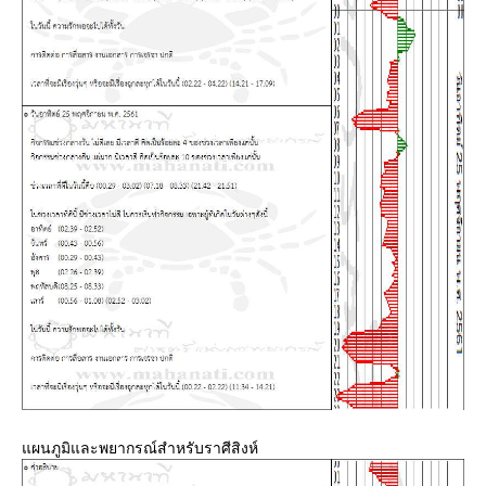
ผนภูมิและพยากรณ์สำหรับราศีสิงห์