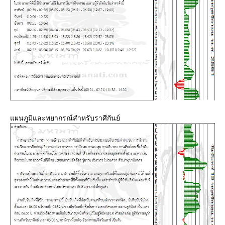
ผนภูมิและพยากรณ์สำหรับราศีกันย์