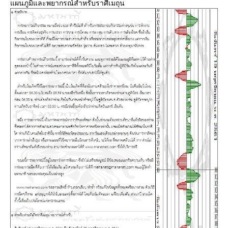
ผนภูมิและพยากรณ์สำหรับราศีเมถุน