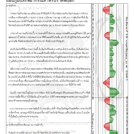
ผนภูมิและพยากรณ์สำหรับราศีพฤษภ