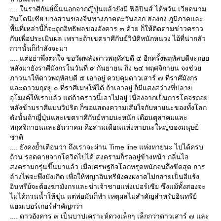
.... ในราศีกันย์นั้นนอกจากญี่ปุ่นแล้วยังมี ฟิลิปินส์ ไต้หวัน เวียดนาม
อินโดนิเซีย บางส่วนของจีนทางภาคตะวันออก ฮ่องกง ภูมิภาคและ
พื้นที่เหล่านี้ก็จะถูกอิทธิพลของอังคาร ๓ ด้วย ก็ให้ติดตามข่าวคราว
กันเพื่อประเมินผล เพราะถ้าเขตราศีกันย์วิบัติหนักหน่วง ไอ้ที่น่ากลัว
กว่านั้นก็กำลังจะมา
.... แต่อย่าพึ่งตกใจ ขอวัดพลังดาวพฤหัสบดี ๕ อีกครั้งพฤหัสบดีจะถอ
หลังมายังราศีมังกรในวันที่ ๙ กันยายน ถึง ๒๔ พฤศจิกายน จงช่ว
ภาวนาให้ดาวพฤหัสบดี ๕ เอาอยู่ ควบคุมดาวเสาร์ ๗ ที่ราศ๊มังกร
ละดาวมฤตยู ๐ ที่ราศีเมษให้ได้ ถ้าเอาอยู่ ก็มีแสงสว่างที่ปลา
อุโมงค์ให้เราแล้ว แต่ถ้าคราวนี้เอาไม่อยู่ เนื่องจากเป็นการโคจรถอ
หลังข้ามราศีแบบวิปริต ก็ขอแสดงความเสียใจกับหายนะของทั้งโลก
ดังนั้นถ้าญี่ปุ่นและเขตราศีกันย์หายนะหนัก เดือนตุลาคมและ
พฤศจิกายนและธันวาคม คือสามเดือนแห่งหายนะใหญ่ของมนุษย์
ชาติ
.... ยังคงย้ำเตือนว่า ถึงเราจะผ่าน Time line แห่งหายนะ ไปได้ครบ
ถ้วน รอดตายจากโควิดไปได้ สงครามก็รออยู่ข้างหน้า กลิ่นไอ
สงครามกรุ่นขึ้นมาแล้ว เมื่อเศรษฐกิจโลกทรุดหนักจนถึงขีดสุด การ
ล้างไพ่จะพึงบังเกิด เพื่อให้พญาอินทรียังคงผงาดไม่กลายเป็นอีแร้ง
อินทรีย์จะต้องฆ่ามังกรและฆ่าเจ้าชายแห่งเปอร์เซีย ซึ่งแม้ทั้งสองจะ
ไม่ได้กวนน้ำให้ขุ่น แต่พ่อมันก็ทำ เหตุผลไม่สำคัญสำหรับอินทรีย์
ฮมเบอร์เกอร์สำคัญกว่า
.... ดาวอังคาร ๓ เป็นบาปเคราะห์ดวงเล็กๆ เล็กกว่าดาวเสาร์ ๗ และ