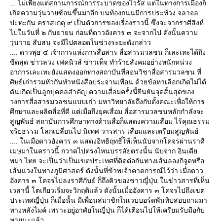
... ไม่เพียงแต่สถานการณ์การระบาดของไวรัส แต่ในทางการเมืองก็
เกิดความวุ่นวายซ้อนขึ้นมาอีก บนท้องถนนมีการประท้วง จลาจล
ปะทะกัน คราสเกตุ ๙ เป็นตัวการของเรื่องราวนี้ ซึ่งจะจากราศีสิงห์
ไปในวันที่ ๒ กันยายน ก่อนที่ดาวอังคาร ๓ จะจากไป ดังนั้นความ
วุ่นวาย สับสน จะมีไปตลอดในช่วงระยะดังกล่าว
.... ดาวพุธ ๔ เจ้าการแห่งการสื่อสาร สื่อสารมวลชน ก็เละเทะได้ถึง
ขีดสุด ข่าวลวง เฟคนิวส์ ข่าวเท็จ ทำร้ายสังคมอย่างหนักหน่วง
อาการเละเทะยังแสดงออกทางสถาบันที่สอนวิชาสื่อสารมวลชน ที่
ศิษย์เก่ารวมหัวกันทำหนังสือประจานเพื่อน ด้วยข้อหาเลือกเกิดไม่ได้
ดันเกิดเป็นลูกบุคคลสำคัญ ความเสื่อมครั้งนี้ยืนยันจุดสิ้นสุดของ
วงการสื่อสารมวลชนแบบเก่า มหาวิทยาลัยถึงกับตั้งคณะเพื่อให้การ
ศึกษาและผลิตสื่อที่ดี แต่เมื่อถึงยุคเสื่อม สื่อสารมวลชนหลักกำลังจะ
สูญพันธ์ สถาบันการศึกษาทางด้านสื่อก็แสดงความเสื่อม ไร้คุณธรรม
จริยธรรม โลกเปลี่ยนไป นิเทศ วารสาร เสื่อมและเตรียมสูญพันธ์
.... ในเมื่อดาวอังคาร ๓ แสดงอิทธิฤทธิ์ให้เห็นนับจากโคจรผ่านราศี
เมษมาในคราวนี้ กวาดไปตรงไหนบรรลัยตรงนั้น นับจาก อินเดี
พม่า ไทย จะเป็นว่าเป็นเขตประเทศที่ติดต่อกันทางเส้นลองกิจูดหรือ
เส้นแวงในทางภูมิศาสตร์ ดังนั้นที่ข้าพเจ้าคาดการณ์ไว้ว่า เมื่อดาว
อังคาร ๓ โคจรไปลงราศีกันย์ ก็ถึงคิวของชาวญี่ปุ่น ในข่าวสารที่เห็น
เวลานี้ โตเกียวเริ่มจะวิกฤติแล้ว ดังนั้นเมื่ออังคาร ๓ โคจรไปถึงเขต
ประเทศญี่ปุ่น ก็เมื่อนั้น มีเพื่อนสมาชิกในเวบบอร์ดพันทิปสอบถามมา
ทางหลังไมค์ เพราะอยู่อาศัยในญี่ปุ่น ก็ได้เตือนไปให้เครียมรับมือกับ
หายนะแล้ว