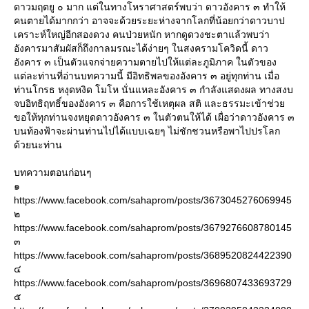
ดาวมฤตยู ๐ มาก แต่ในทางโหราศาสตร์พบว่า ดาวอังคาร ๓ ทำให้
คนตายได้มากกว่า อาจจะด้วยระยะห่างจากโลกที่น้อยกว่าดาวบาป
เคราะห์ใหญ่อีกสองดวง คนป่วยหนัก หากดูดวงชะตาแล้วพบว่า
อังคารมาสัมผัสก็ถึงกาลมรณะได้ง่ายๆ ในสงครามโควิดนี้ ดาว
อังคาร ๓ เป็นตัวแจกจ่ายความตายไปให้แต่ละภูมิภาค ในตัวของ
ต่ละท่านที่อ่านบทความนี้ มีอิทธิพลของอังคาร ๓ อยู่ทุกท่าน เมื่อ
ท่านโกรธ หงุดหงิด โมโห นั่นแหละอังคาร ๓ กำลังแสดงผล ทางสงบ
จบอิทธิฤทธิ์ของอังคาร ๓ คือการใช้เหตุผล สติ และธรรมะเข้าช่ว
ขอให้ทุกท่านจงหยุดดาวอังคาร ๓ ในตัวตนให้ได้ เผื่อว่าดาวอังคาร ๓
บนท้องฟ้าจะผ่านท่านไปได้แบบเฉยๆ ไม่ชักชวนหรือพาไปปรโลก
ด้วยนะท่าน
บทความตอนก่อนๆ
๑
https://www.facebook.com/sahaprom/posts/3673045276069945
๒
https://www.facebook.com/sahaprom/posts/3679276608780145
๓
https://www.facebook.com/sahaprom/posts/3689520824422390
๔
https://www.facebook.com/sahaprom/posts/3696807433693729
๕