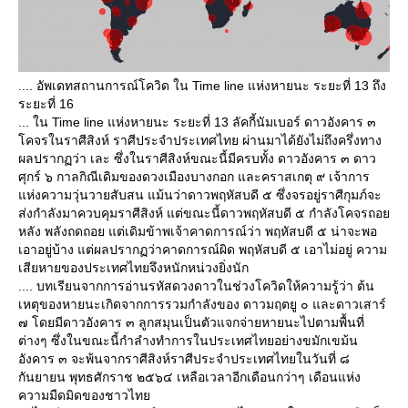
.... อัพเดทสถานการณ์โควิด ใน Time line แห่งหายนะ ระยะที่ 13 ถึง
ระยะที่ 16
... ใน Time line แห่งหายนะ ระยะที่ 13 ลัคกี้นัมเบอร์ ดาวอังคาร ๓
คจรในราศีสิงห์ ราศีประจำประเทศไทย ผ่านมาได้ยังไม่ถึงครึ่งทาง
ผลปรากฏว่า เละ ซึ่งในราศีสิงห์ขณะนี้มีครบทั้ง ดาวอังคาร ๓ ดาว
ศุกร์ ๖ กาลกิณีเดิมของดวงเมืองบางกอก และคราสเกตุ ๙ เจ้าการ
ห่งความวุ่นวายสับสน แม้นว่าดาวพฤหัสบดี ๕ ซึ่งจรอยู่ราศีกุมภ์จะ
ส่งกำลังมาควบคุมราศีสิงห์ แต่ขณะนี้ดาวพฤหัสบดี ๕ กำลังโคจรถอ
หลัง พลังถดถอย แต่เดิมข้าพเจ้าคาดการณ์ว่า พฤหัสบดี ๕ น่าจะพอ
เอาอยู่บ้าง แต่ผลปรากฏว่าคาดการณ์ผิด พฤหัสบดี ๕ เอาไม่อยู่ ความ
เสียหายของประเทศไทยจึงหนักหน่วงยิ่งนัก
.... บทเรียนจากการอ่านรหัสดวงดาวในช่วงโควิดให้ความรู้ว่า ต้น
เหตุของหายนะเกิดจากการรวมกำลังของ ดาวมฤตยู ๐ และดาวเสาร์
๗ โดยมีดาวอังคาร ๓ ลูกสมุนเป็นตัวแจกจ่ายหายนะไปตามพื้นที่
ต่างๆ ซึ่งในขณะนี้กำลำงทำการในประเทศไทยอย่างขมักเขม้น
อังคาร ๓ จะพ้นจากราศีสิงห์ราศีประจำประเทศไทยในวันที่ ๘
กันยายน พุทธศักราช ๒๕๖๔ เหลือเวลาอีกเดือนกว่าๆ เดือนแห่ง
ความมืดมิดของชาวไท