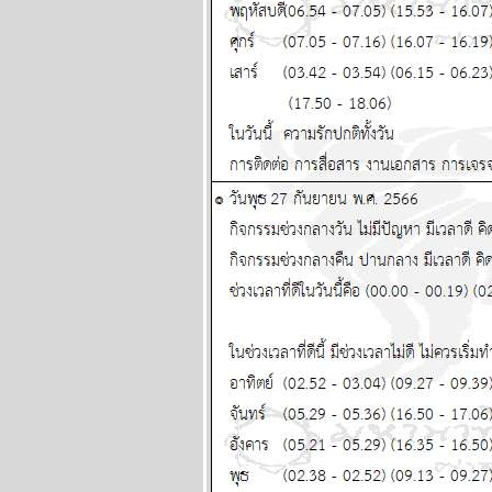
มิถุนายน 2569
กรกฏ มังกร จากนี้ถึง
สงกรานต์หน้า โชค
หญ่จะมาเยือน
ผนภูมิและ
พยากรณ์ ระหว่าง
วันที่ 1-7 มิถุนายน
2569
เมถุน มังกร รับ
ทรัพย์ รับรัก แผนภูมิ
ละพยากรณ์
ระหว่างวันที่ 25 -
31 พฤษภาคม 2569
ลกเดือดอีกรอบ พอ
ห้ของแพงขึ้นขำขำ
ผนภูมิและ
พยากรณ์ ระหว่าง
วันที่ 18 - 24
พฤษภาคม 2569
เมษ ตุลย์ ระวัง
อุบัติเหตุ โจรภั