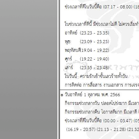
ดีทั้งการเงินและ
ความรัก แผนภูมิ
ละพยากรณ์
ระหว่างวันที่ 23 -
29 มีนาคม 2569
ปฐมบทของอินทรี
ปีกหักเริ่มแล้ว อ่าน
นกระทู้ แผนภูมิ
ละพยากรณ์
ระหว่างวันที่ 16 -
22 มีนาคม 2569
พิจิก กุมภ์ พฤษภ
สิงห์ ชีวิตวุ่นวา
อุบัติภัยเยอะ แผนภูมิ
ละพยากรณ์
ระหว่างวันที่ 9 - 15
มีนาคม 2569
ลกเดือด สงคราม
อุบัติภัยทางอากาศ
ปรดระวัง แผนภูมิ