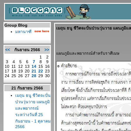
Group Blog
เมถุน ธนู ชีวิตจะปั่นป่วนวุ่นวาย แผนภูมิ
มหานาฑี
<<
กันยายน 2566
>>
ผนภูมิและพยากรณ์สำหรับราศีเมษ
1
2
3
4
5
6
7
8
9
10
11
12
13
14
15
16
17
18
19
20
21
22
23
24
25
26
27
28
29
30
21 กันยายน 2566
เมถุน ธนู ชีวิตจะปั่น
ป่วนวุ่นวาย แผนภูมิ
ละพยากรณ์
ระหว่างวันที่ 25
กันยายน - 1 ตุลาคม
2566