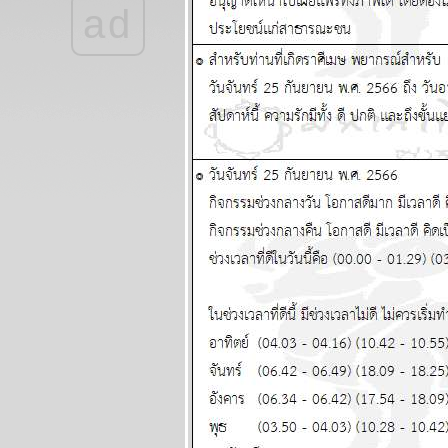
ad
ลกยังคงระอุ ระวัง
เหตุไม่คาดฝัน
ผนภูมิและ
พยากรณ์ ระหว่าง
วันที่ 20 - 26 กรกฏา
คม 2569
เดือนนี้เดือนแห่ง
อุบัติภัย โปรดระวัง
ผนภูมิและ
พยากรณ์ ระหว่าง
วันที่ 13 - 19 กรกฏา
คม 2569
กรกฎ มังกร ตุลย์ ซื้อ
หวยงวดนี้ด้ว
ผนภูมิและ
พยากรณ์ ระหว่าง
วันที่ 6 - 12 กรกฏา
คม 2569
มีน เมถุน ธนู สอง
เดือนนี้ชีวิตวุ่นวา