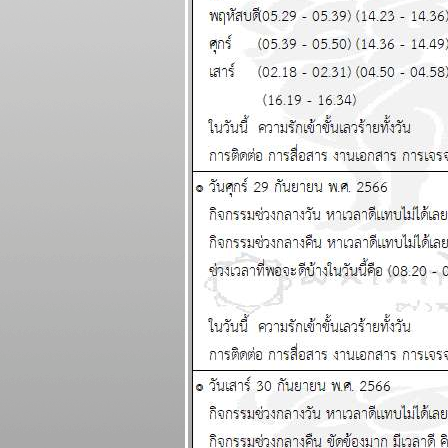
วันที่ 20 - 26
เมษายน 2569
สงครามยังไม่จบ
สงกรานต์ก็ฉลองกัน
ไป แผนภูมิและ
พยากรณ์ ระหว่าง
วันที่ 13 - 19
เมษายน 2569
เงินเฟ้อและฝืด ใช้
จ่ายโปรดระวัง
ผนภูมิและ
พยากรณ์ ระหว่าง
วันที่ 6 - 12 เมษายน
2569
กันย์ มีน ระวัง
อุบัติเหตุ การเจ็บ
ป่วย แผนภูมิและ
พยากรณ์ ระหว่าง
วันที่ 30 มีนาคม - 5
เมษายน 2569
เมษ ตุลย์ มังกร โชค