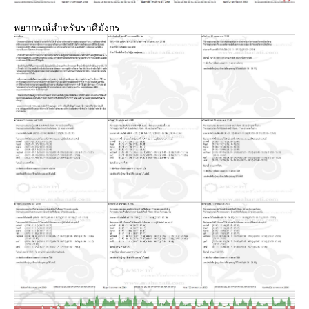
พยากรณ์สำหรับราศีมังกร