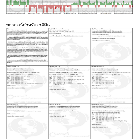
พยากรณ์สำหรับราศีมีน