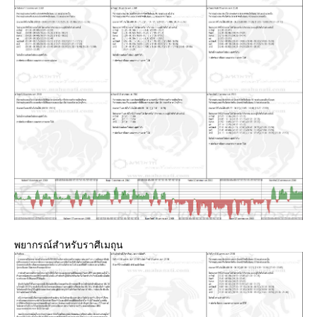
พยากรณ์สำหรับราศีเมถุน