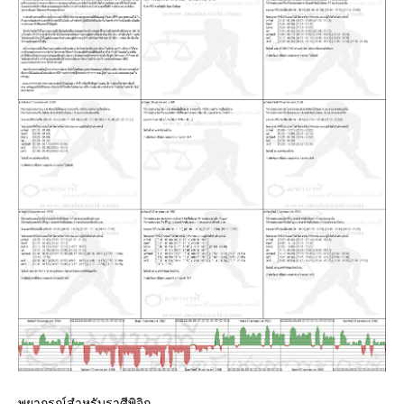
พยากรณ์สำหรับราศีพิจิก