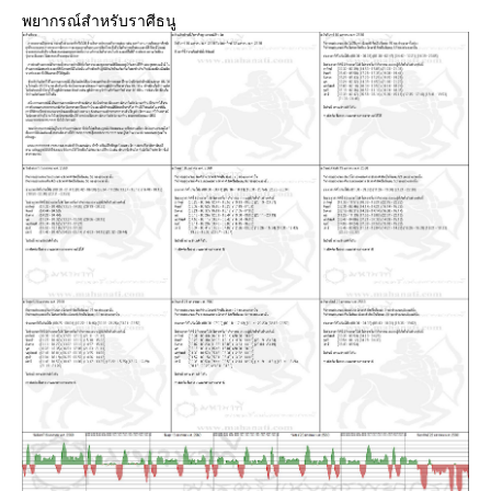
พยากรณ์สำหรับราศีธนู