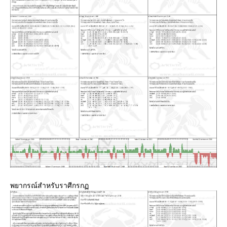
พยากรณ์สำหรับราศีกรก