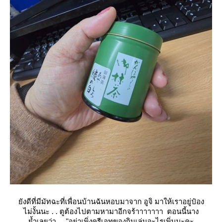
ังดีที่มีมัทฉะที่เพื่อนบ้านฉันหอบมาจาก อูจิ มาให้เราอยู่ป๋อง
ไม่งั้นนะ . . ตูต้องไปตามหามาอีกจร้าาาาาาา ตอนนี้นาง
้ำเลยว่า . .
"อย่าเพิ่งครีเอทของกินเล่นอะไรเพิ่มนะคะ