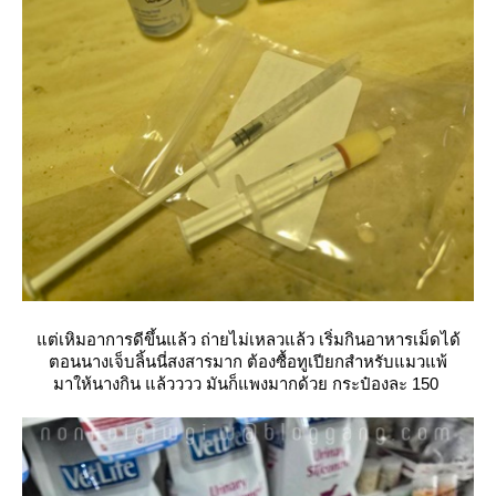
ต่เหิมอาการดีขึ้นแล้ว ถ่ายไม่เหลวแล้ว เริ่มกินอาหารเม็ดได้
ตอนนางเจ็บลิ้นนี่สงสารมาก ต้องซื้อทูเปียกสำหรับแมวแพ้
มาให้นางกิน แล้วววว มันก็แพงมากด้วย กระป๋องละ 150