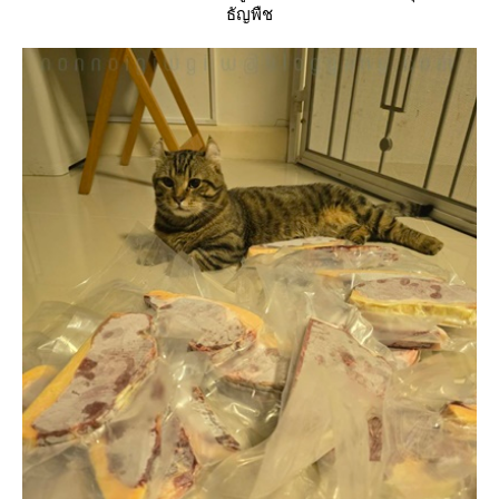
ธัญพืช