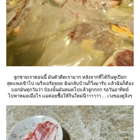
ลูกชายเราตอนนี้ มันตัวติดเรามาก หลังจากที่ได้กินทูเปียก
สุดแพงเข้าไป เมริงเอร้ยยยย ฉันกลับบ้านก็วิ่งมารับ แล้วฉันก็ต้อง
บอกมันทุกวันว่า ป๋องนั้นมันหมดไปแล้วลูกกกก รอวันอาทิตย์
ไปหาหมอเมื่อไร แม่ค่อยซื้อให้กินใหม่น๊าาาาาา . . เวงของตูจิงๆ