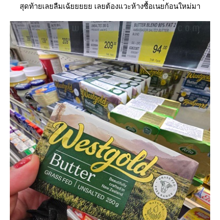
สุดท้ายเลยลืมเฉ้ยยยยย เลยต้องแวะห้างซื้อเนยก้อนใหม่มา