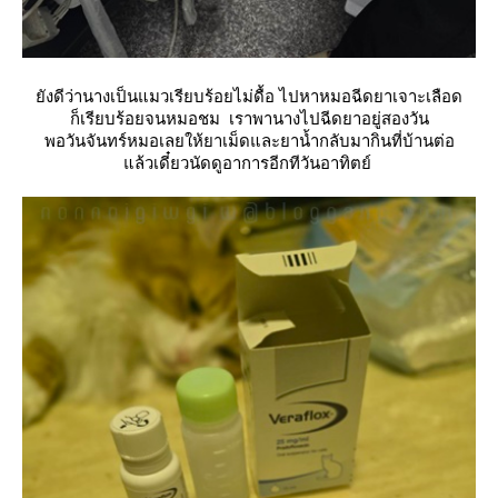
ังดีว่านางเป็นแมวเรียบร้อยไม่ดื้อ ไปหาหมอฉีดยาเจาะเลือด
ก็เรียบร้อยจนหมอชม เราพานางไปฉีดยาอยู่สองวัน
พอวันจันทร์หมอเลยให้ยาเม็ดและยาน้ำกลับมากินที่บ้านต่อ
ล้วเดี๋ยวนัดดูอาการอีกทีวันอาทิตย์