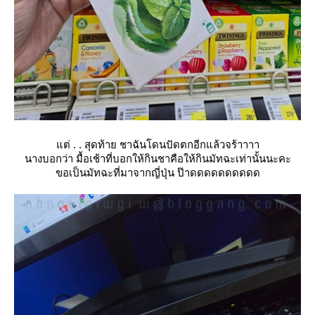
ต่ . . สุดท้าย ชาฉันโดนปัดตกอีกแล้วจร้าาาา
นางบอกว่า มื้อเช้าที่บอกให้กินชาคือให้กินมัทฉะเท่านั้นนะคะ
ขอเป็นมัทฉะที่มาจากญี่ปุ่น ป๊าดดดดดดดดดด