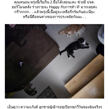
คุณหนอน พรุ่งนี้เริ่มกิน 2 มื้อได้เลยนะคะ ช่วงมี ปจด.
ฮอร์โมนหลั่ง ร่างกายจะ Happy กับการทำ IF มากเลยค่ะ
กร๊ากกกก . . แล้วพรุ่งนี้เนื้อตูจะเหลือกี่กรัมกันล่ะเนี่ยะ
หรือนี่คือหนทางของการประหยัดกันนะ . .
เอ็นดูวว ความแก้งค์ ลูกชายผู้เฝ้ารอทูเปียกทุกวี่วันของฉันจริงๆ