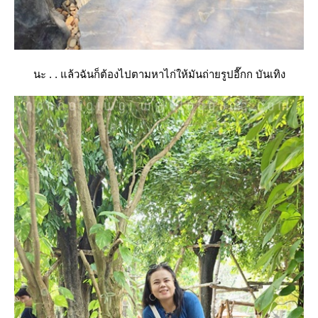
นะ . . แล้วฉันก็ต้องไปตามหาไก่ให้มันถ่ายรูปอี๊กก บันเทิง