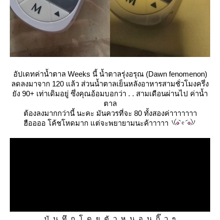
อัปเดทค่าน้ำตาล Weeks นี้ น้ำตาลรุ่งอรุณ (Dawn fenomenon)
ลดลงมาจาก 120 แล้ว ส่วนน้ำตาลเย็นหลังอาหารสามชั่วโมงครึ่ง
ัง 90+ เท่าเดิมอยู่ ซึ่งคุณอ้อมบอกว่า . . สามเดือนผ่านไป ค่าน้ำ
ตาล
ต้องลงมากกว่านี้ นะคะ มันควรที่จะ 80 ทั้งสองค่าาาาาาา
ฮืออออ โค้ชโหดมาก แต่จะพยายามนะค้าาาาา
บั น ทึ ก โ ด ย ตั ว ห น อ น กิ๊ ว ๆ