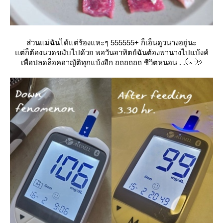
ส่วนแม่ฉันได้แต่ร้องแหะๆ 555555+ ก็เอ็นดูวนางอยู่นะ
ต่ก็ต้องนวดขมับไปด้วย พอวันอาทิตย์ฉันต้องพานางไปแบ้งค์
เพื่อปลดล็อคอาญัติทุกแบ้งอีก ถถถถถถ ชีวิตหนอน . .