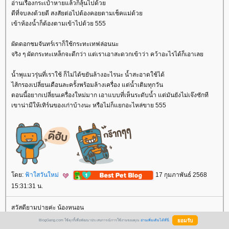
อ่านเรื่องกระเป๋าหายแล้วก็ลุ้นไปด้ว
ดีที่จบลงด้วยดี สงสัยต่อไปต้องคอยตามเช็คแม่ด้ว
เข้าห้องน้ำก็ต้องตามเข้าไปด้วย 555
ผัดดอกชมจันทร์เราก็ใช้กระทะเทฟล่อนนะ
จริง ๆ ผัดกระทะเหล็กจะดีกว่า แต่เราเอาสะดวกเข้าว่า คว้าอะไรได้ก็เอาเล
น้ำพุแมวรุ่นที่เราใช้ ก็ไม่ได้ขยันล้างอะไรนะ น้ำสะอาดใช้ได้
ไส้กรองเปลี่ยนเดือนละครั้งพร้อมล้างเครื่อง แต่น้ำเติมทุกวัน
ตอนนี้อยากเปลี่ยนเครื่องใหม่มาก เอาแบบที่เห็นระดับน้ำ แต่มันยังไม่เจ๊งซักที
เขาน่ามีให้เทิร์นของเก่าบ้างนะ หรือไม่ก็แยกอะไหล่ขาย 555
ดย:
ฟ้าใสวันใหม่
17 กุมภาพันธ์ 2568
15:31:31 น.
สวัสดียามบ่ายค่ะ น้องหนอน
BlogGang.com ใช้คุกกี้เพื่อพัฒนาประสบการณ์การใช้งานของคุณ
อ่านเพิ่มเติมได้ที่นี่
พอเห็นตัวเลยน้ำหนักที่ลดลง