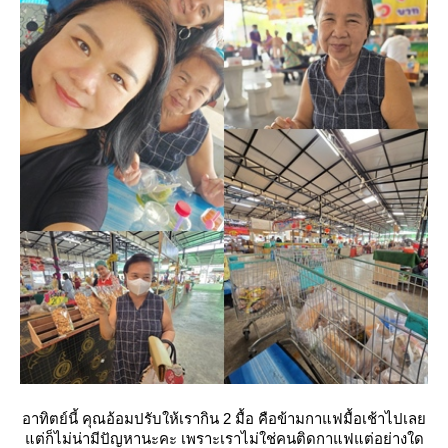
อาทิตย์นี้ คุณอ้อมปรับให้เรากิน 2 มื้อ คือข้ามกาแฟมื้อเช้าไปเล
ต่ก็ไม่น่ามีปัญหานะคะ เพราะเราไม่ใช่คนติดกาแฟแต่อย่างใด