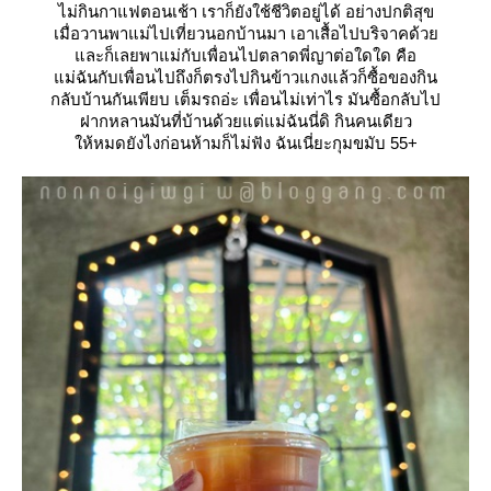
ไม่กินกาแฟตอนเช้า เราก็ยังใช้ชีวิตอยู่ได้ อย่างปกติสุข
เมื่อวานพาแม่ไปเที่ยวนอกบ้านมา เอาเสื้อไปบริจาคด้ว
ละก็เลยพาแม่กับเพื่อนไปตลาดพี่ญาต่อใดใด คือ
ม่ฉันกับเพื่อนไปถึงก็ตรงไปกินข้าวแกงแล้วก็ซื้อของกิน
กลับบ้านกันเพียบ เต็มรถอ่ะ เพื่อนไม่เท่าไร มันซื้อกลับไป
ฝากหลานมันที่บ้านด้วยแต่แม่ฉันนี่ดิ กินคนเดียว
ห้หมดยังไงก่อนห้ามก็ไม่ฟัง ฉันเนี่ยะกุมขมับ 55+