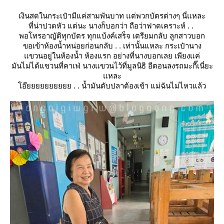
เงินสดในกระเป๋ามีแค่สามพันบาท แต่พวกบัตรต่างๆ นี่แหละ
ที่น่าปวดหัว แต่นะ นางก็บอกว่า ถือว่าฟาดเคราะห์ . .
พอโทรอาญัติทุกบัตร ทุกแบ้งค์เสร็จ เตรียมกลับ ลูกสาวบอก
ขอเข้าห้องน้ำหน่อยก่อนกลับ . . เท่านั้นแหละ กระเป๋านาง
ขวนอยู่ในห้องน้ำ ห้องแรก อย่างที่นางบอกเลย เพียงแค่
มันไม่ได้แขวนที่คาเฟ่ นางแขวนไว้ที่มูลนิธิ อีตอนลงรถมะกี๊เนี่ยะ
หละ
อ๊ยยยยยยยยยย . . น้ำมันตับปลาต้องเข้า แม่ฉันไม่ไหวแล้ว