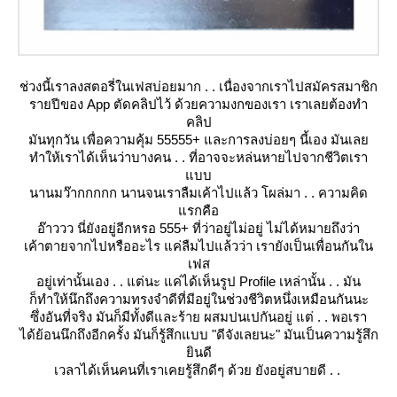
ช่วงนี้เราลงสตอรี่ในเฟสบ่อยมาก . . เนื่องจากเราไปสมัครสมาชิก
รายปีของ App ตัดคลิปไว้ ด้วยความงกของเรา เราเลยต้องทำ
คลิป
มันทุกวัน เพื่อความคุ้ม 55555+ และการลงบ่อยๆ นี้เอง มันเล
ทำให้เราได้เห็นว่าบางคน . . ที่อาจจะหล่นหายไปจากชีวิตเรา
บบ
นานมว๊ากกกกก นานจนเราลืมเค้าไปแล้ว โผล่มา . . ความคิด
รกคือ
อ๊าววว นี่ยังอยู่อีกหรอ 555+ ที่ว่าอยู่ไม่อยู่ ไม่ได้หมายถึงว่า
เค้าตายจากไปหรืออะไร แค่ลืมไปแล้วว่า เรายังเป็นเพื่อนกันใน
เฟส
อยู่เท่านั้นเอง . . แต่นะ แค่ได้เห็นรูป Profile เหล่านั้น . . มัน
ก็ทำให้นึกถึงความทรงจำดีที่มีอยู่ในช่วงชีวิตหนึ่งเหมือนกันนะ
ซึ่งอันที่จริง มันก็มีทั้งดีและร้าย ผสมปนเปกันอยู่ แต่ . . พอเรา
ได้ย้อนนึกถึงอีกครั้ง มันก็รู้สึกแบบ
"ดีจังเลยนะ"
มันเป็นความรู้สึก
ินดี
เวลาได้เห็นคนที่เราเคยรู้สึกดีๆ ด้วย ยังอยู่สบายดี . .