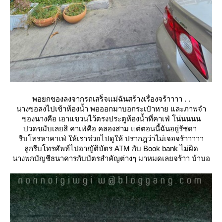
พอยกของลงจากรถเสร็จแม่ฉันสร้างเรื่องจร้าาาา . .
นางขอลงไปเข้าห้องน้ำ พอออกมาบอกระเป๋าหาย และภาพจำ
ของนางคือ เอาแขวนไว้ตรงประตูห้องน้ำที่คาเฟ่ โน่นนนน
ปวดขมับเลยสิ คาเฟ่คือ คลองสาม แต่ตอนนี้ฉันอยู่รัชดา
รีบโทรหาคาเฟ่ ให้เราช่วยไปดูให้ ปรากฎว่าไม่เจอจร้าาาาา
ลูกรีบโทรศัพท์ไปอาญัติบัตร ATM กับ Book bank ไม่ผิด
นางพกบัญชีธนาคารกับบัตรสำคัญต่างๆ มาหมดเลยจร้าา บ้าบอ