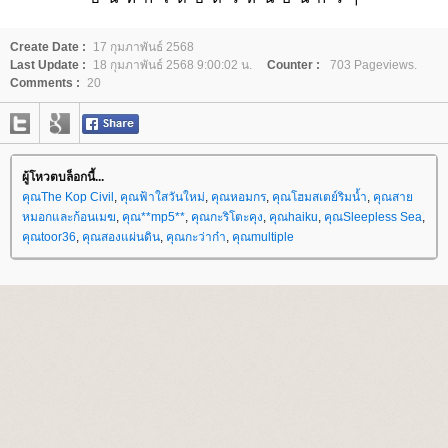
Create Date :
17 กุมภาพันธ์ 2568
Last Update :
18 กุมภาพันธ์ 2568 9:00:02 น.
Counter :
703 Pageviews.
Comments :
20
ผู้โหวตบล็อกนี้...
คุณThe Kop Civil
,
คุณฟ้าใสวันใหม่
,
คุณหอมกร
,
คุณโฮมสเตย์ริมน้ำ
,
คุณสา
หมอกและก้อนเมฆ
,
คุณ**mp5**
,
คุณกะริโตะคุง
,
คุณhaiku
,
คุณSleepless Sea
,
คุณtoor36
,
คุณสองแผ่นดิน
,
คุณกะว่าก๋า
,
คุณmultiple