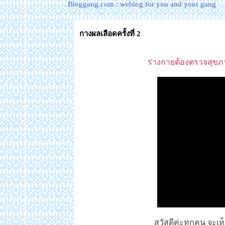
Bloggang.com : weblog for you and your gang
กางผลเลือดครั้งที่ 2
ร่างกายต้องตรวจสุขภา
สวัสดีค่ะทุกคน จะเ