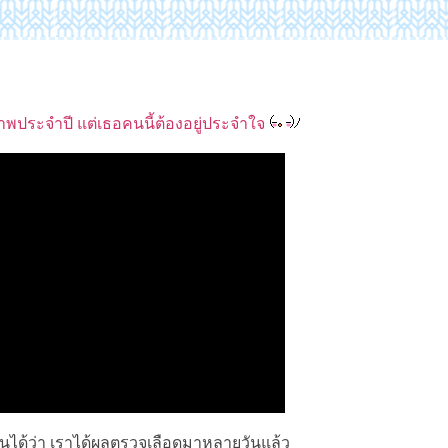
พประจำปี แต่เธอคนนี้ต้องอยู่ประจำใจ
ห็นได้ว่า เราได้ผลตรวจเลือดมาหลายวันแล้ว