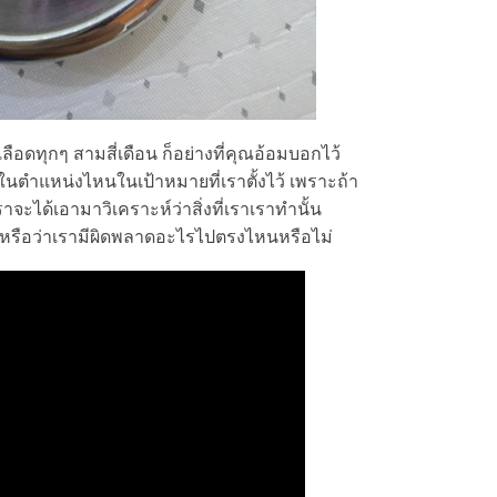
เลือดทุกๆ สามสี่เดือน ก็อย่างที่คุณอ้อมบอกไว้
ยู่ในตำแหน่งไหนในเป้าหมายที่เราตั้งไว้ เพราะถ้า
ราจะได้เอามาวิเคราะห์ว่าสิ่งที่เราเราทำนั้น
ง หรือว่าเรามีผิดพลาดอะไรไปตรงไหนหรือไม่