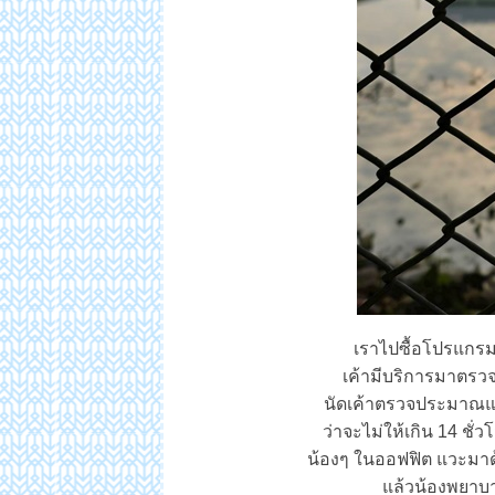
เราไปซื้อโปรแกรมต
เค้ามีบริการมาตรวจ
นัดเค้าตรวจประมาณแปด
ว่าจะไม่ให้เกิน 14 ชั่
น้องๆ ในออฟฟิต แวะมาด
ล้วน้องพยาบาล