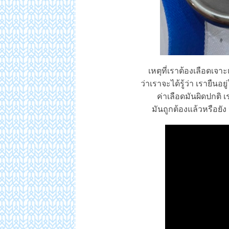
เหตุที่เราต้องเลือดเจาะ
ว่าเราจะได้รู้ว่า เรายืนอ
ค่าเลือดมันผิดปกติ เ
มันถูกต้องแล้วหรือยั