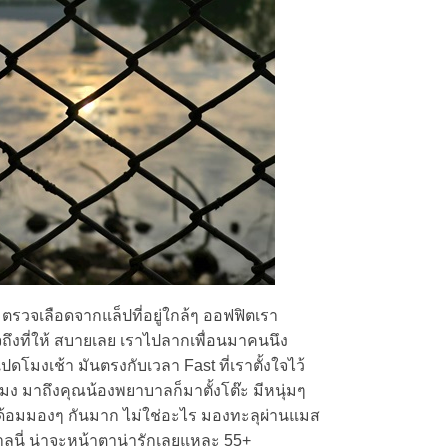
รวจเลือดจากแล็ปที่อยู่ใกล้ๆ ออฟฟิตเรา
ถึงที่ให้ สบายเลย เราไปลากเพื่อนมาคนนึง
โมงเช้า มันตรงกับเวลา Fast ที่เราตั้งใจไว้
วโมง มาถึงคุณน้องพยาบาลก็มาตั้งโต๊ะ มีหนุ่มๆ
้อมมองๆ กันมาก ไม่ใช่อะไร มองทะลุผ่านแมส
นี่ น่าจะหน้าตาน่ารักเลยแหละ 55+