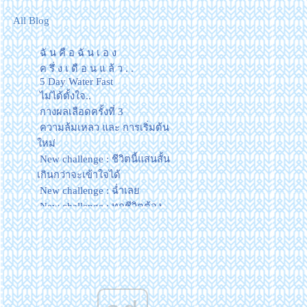
All Blog
ฉั น คื อ ฉั น เ อ ง
ค รึ่ ง เ ดื อ น แ ล้ ว . .
5 Day Water Fast
ไม่ได้ตั้งใจ..
กางผลเลือดครั้งที่ 3
ความล้มเหลว และ การเริ่มต้น
หม่
New challenge : ชีวิตนี้แสนสั้น
เกินกว่าจะเข้าใจได้
New challenge : ฉ่ำเล
New challenge : ทุกชีวิตต้อง
เติบโต
New challenge : เป้าหมายและ
จุดยืน
New challenge : ความสุข และ
Cheat Day
New challenge : CD ครบ 1