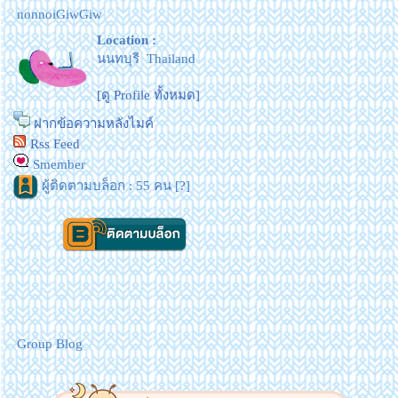
nonnoiGiwGiw
Location :
นนทบุรี Thailand
[ดู Profile ทั้งหมด]
ฝากข้อความหลังไมค์
Rss Feed
Smember
ผู้ติดตามบล็อก : 55 คน [
?
]
Group Blog