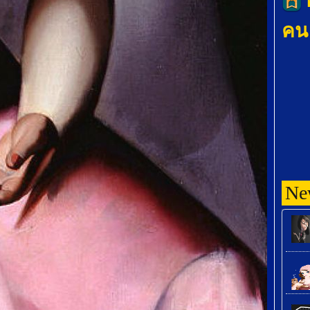
คน 
Ne