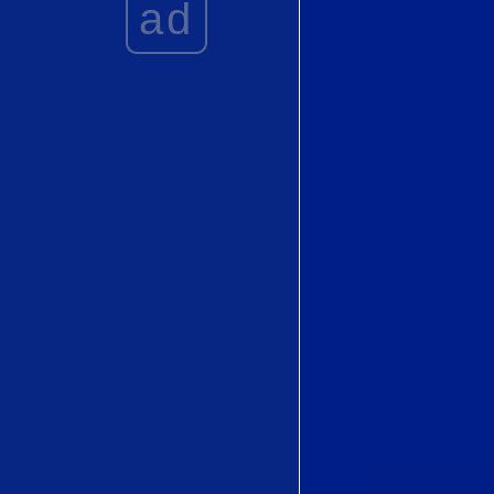
ad
Joaquín Rodrigo
Love's
Philosophy by
Roger Quilter
初恋 (
Hatsukoi)by
Tatsunosuke
Koshitani (越谷
達之助)
Vainement, ma
bien-aimée" from
Le Roi d'Ys by
Édouard Lalo