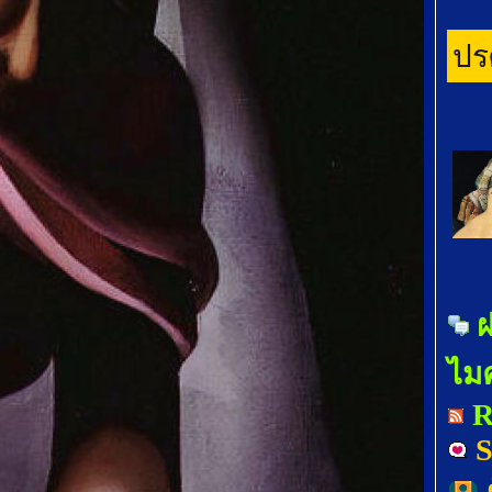
ปร
ไมค
R