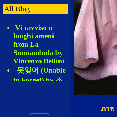
All Blog
Vi ravviso o
luoghi ameni
from La
Sonnambula by
Vincenzo Bellini
못잊어 (Unable
to Forget) by 조
혜영 (Hyeyoung
Cho)
De los Álamos
ภาพ 
vengo, Madre by