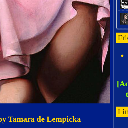
Fr
[Ad
Li
) by Tamara de Lempicka