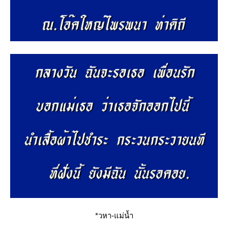
*วหา-แม่น้ำ