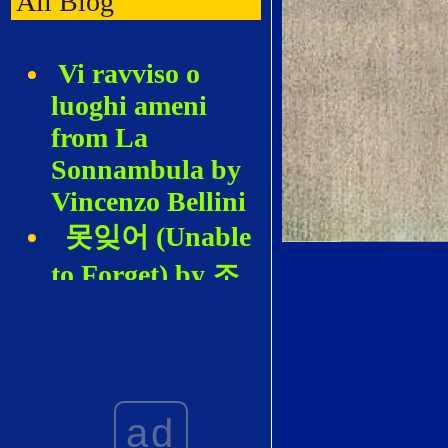
All Blog
Vi ravviso o
luoghi ameni
from La
Sonnambula by
Vincenzo Bellini
못잊어 (Unable
to Forget) by 조
혜영 (Hyeyoung
Cho)
De los Álamos
vengo, Madre by
ad
Joaquín Rodrigo