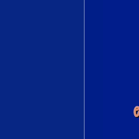
(Yoimachigusa)
by Tadasuke Ōno
(多忠亮)
Quel trouble
inconnu..Salut,
Demeure Chaste
Et Pure from
Faust by Charles
Gounod
Je suis seul..Ah!
fuyez douce
image from
Manon by Jules
Massenet