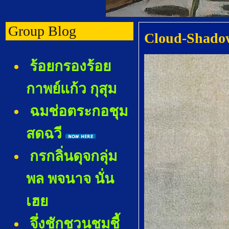
Group Blog
Cloud-Shadow
ร้อยกรองร้อ
กาพย์แก้ว กุสุม
ฉมช่อตระกอชุม
สดฉวี
กรกลิ่นดุจกลุ่ม
พล พจนาจ นั่น
เฮ
จึ่งชักชวนชมชี้