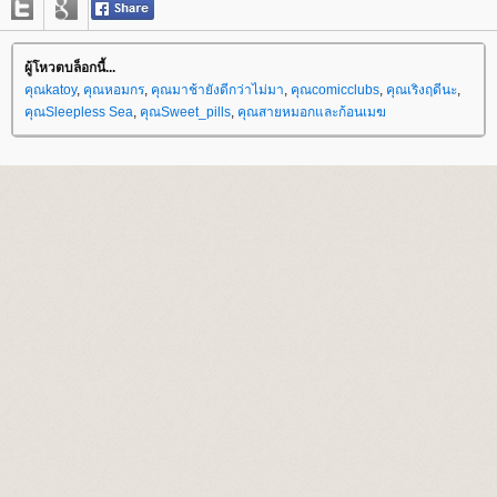
ผู้โหวตบล็อกนี้...
คุณkatoy
,
คุณหอมกร
,
คุณมาช้ายังดีกว่าไม่มา
,
คุณcomicclubs
,
คุณเริงฤดีนะ
,
คุณSleepless Sea
,
คุณSweet_pills
,
คุณสายหมอกและก้อนเมฆ