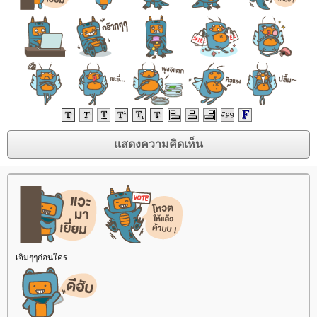
เจิมๆๆก่อนใคร