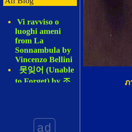
All Blog
Vi ravviso o
luoghi ameni
from La
Sonnambula by
Vincenzo Bellini
못잊어 (Unable
to Forget) by 조
ภ
혜영 (Hyeyoung
Cho)
De los Álamos
vengo, Madre by
ad
Joaquín Rodrigo