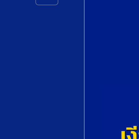
Love's
Philosophy by
Roger Quilter
初恋 (
Hatsukoi)by
Tatsunosuke
Koshitani (越谷
達之助)
Vainement, ma
bien-aimée" from
Le Roi d'Ys by
Édouard Lalo
宵待草