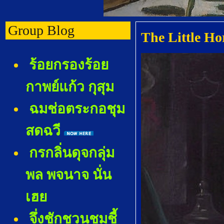
Group Blog
The Little H
ร้อยกรองร้อ
กาพย์แก้ว กุสุม
ฉมช่อตระกอชุม
สดฉวี
กรกลิ่นดุจกลุ่ม
พล พจนาจ นั่น
เฮ
จึ่งชักชวนชมชี้