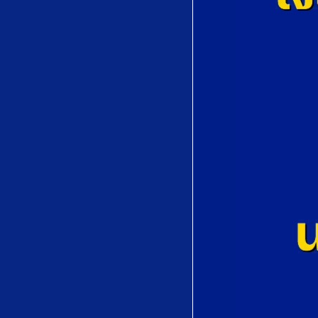
(Yoimachigusa)
by Tadasuke Ōno
(多忠亮)
Quel trouble
inconnu..Salut,
Demeure Chaste
Et Pure from
Faust by Charles
Gounod
Je suis seul..Ah!
fuyez douce
image from
Manon by Jules
Massenet