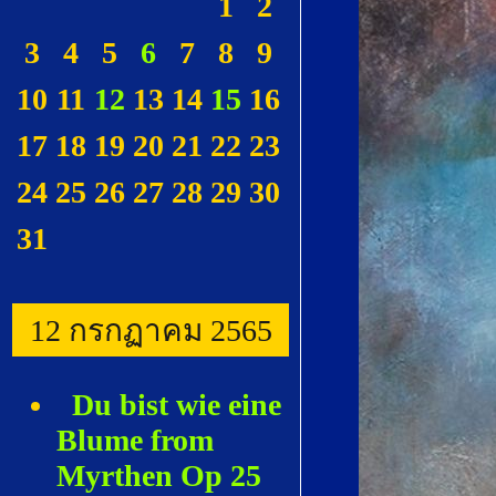
1
2
3
4
5
6
7
8
9
10
11
12
13
14
15
16
17
18
19
20
21
22
23
24
25
26
27
28
29
30
31
12 กรกฏาคม 2565
Du bist wie eine
Blume from
Myrthen Op 25