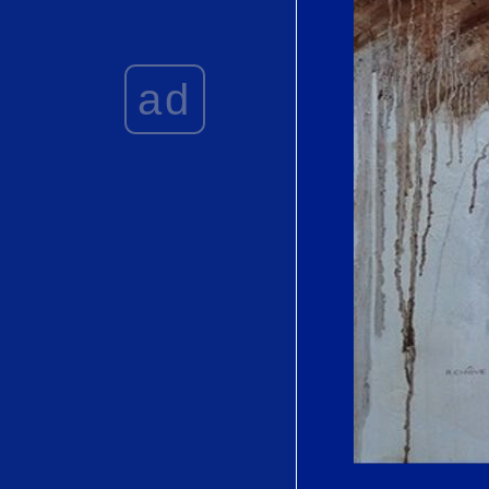
Cho)
De los Álamos
vengo, Madre by
ad
Joaquín Rodrigo
Love's
Philosophy by
Roger Quilter
初恋 (
Hatsukoi)by
Tatsunosuke
Koshitani (越谷
達之助)
Vainement, ma
bien-aimée" from