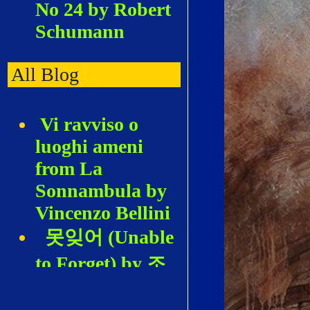
No 24 by Robert
Schumann
All Blog
Vi ravviso o
luoghi ameni
from La
Sonnambula by
Vincenzo Bellini
못잊어 (Unable
to Forget) by 조
혜영 (Hyeyoung