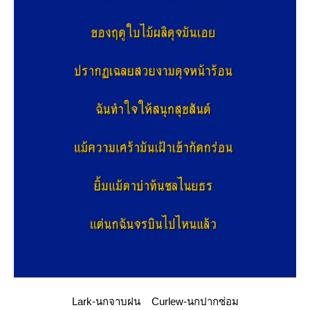
Lark-นกจาบฝน​ Curlew-นกปากซ่อม