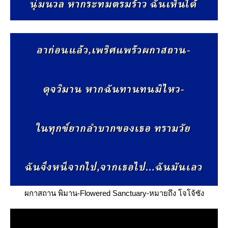
ผกาสถาน พิมาน-Flowered Sanctuary-หมายถึง โจโจ้ซัง