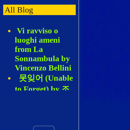
All Blog
Vi ravviso o
luoghi ameni
from La
Sonnambula by
Vincenzo Bellini
못잊어 (Unable
to Forget) by 조
혜영 (Hyeyoung
Cho)
De los Álamos
vengo, Madre by