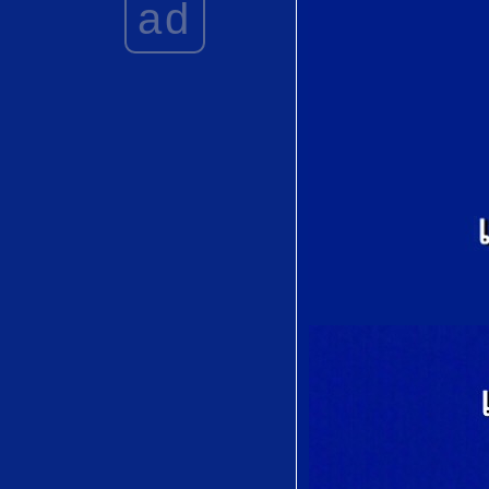
ad
Joaquín Rodrigo
Love's
Philosophy by
Roger Quilter
初恋 (
Hatsukoi)by
Tatsunosuke
Koshitani (越谷
達之助)
Vainement, ma
bien-aimée" from
Le Roi d'Ys by
Édouard Lalo