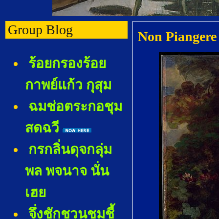
Group Blog
Non Piangere
ร้อยกรองร้อ
กาพย์แก้ว กุสุม
ฉมช่อตระกอชุม
สดฉวี
กรกลิ่นดุจกลุ่ม
พล พจนาจ นั่น
เฮ
จึ่งชักชวนชมชี้