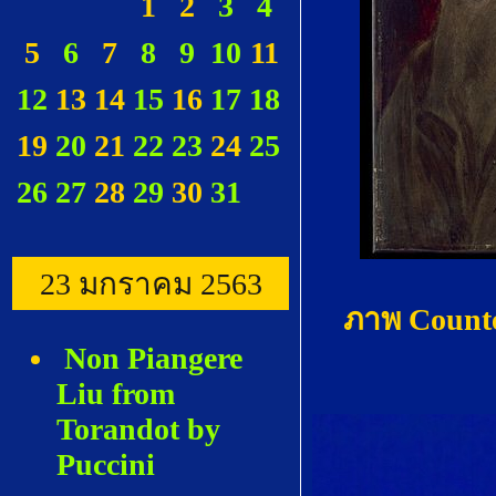
1
2
3
4
5
6
7
8
9
10
11
12
13
14
15
16
17
18
19
20
21
22
23
24
25
26
27
28
29
30
31
23 มกราคม 2563
ภาพ Counte
Non Piangere
Liu from
Torandot by
Puccini