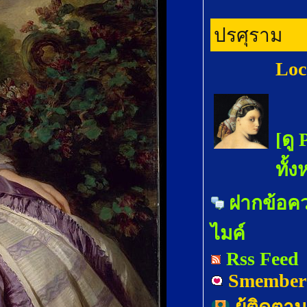
ปรศุราม
Loc
[ดู 
ทั้
ฝากข้อค
ไมค์
Rss Feed
Smember