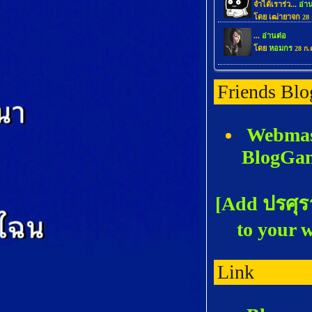
Friends Blo
Webmas
BlogGa
[Add ปรศุร
to your 
Link