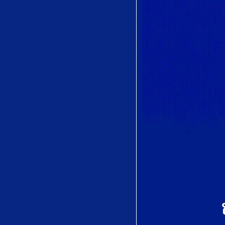
宵待草
(Yoimachigusa)
by Tadasuke Ōno
(多忠亮)
Quel trouble
inconnu..Salut,
Demeure Chaste
Et Pure from
Faust by Charles
Gounod
Je suis seul..Ah!
fuyez douce
image from
Manon by Jules