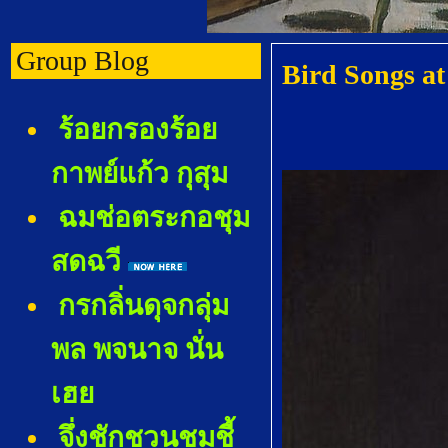
Group Blog
Bird Songs at
ร้อยกรองร้อ
กาพย์แก้ว กุสุม
ฉมช่อตระกอชุม
สดฉวี
กรกลิ่นดุจกลุ่ม
พล พจนาจ นั่น
เฮ
จึ่งชักชวนชมชี้