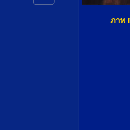
Love's
Philosophy by
ภาพ P
Roger Quilter
初恋 (
Hatsukoi)by
Tatsunosuke
Koshitani (越谷
達之助)
Vainement, ma
bien-aimée" from
Le Roi d'Ys by
Édouard Lalo
宵待草