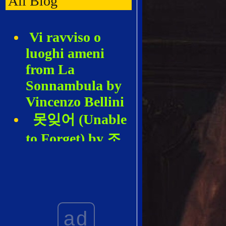
All Blog
Vi ravviso o
luoghi ameni
from La
Sonnambula by
Vincenzo Bellini
못잊어 (Unable
to Forget) by 조
혜영 (Hyeyoung
Cho)
De los Álamos
vengo, Madre by
ad
Joaquín Rodrigo