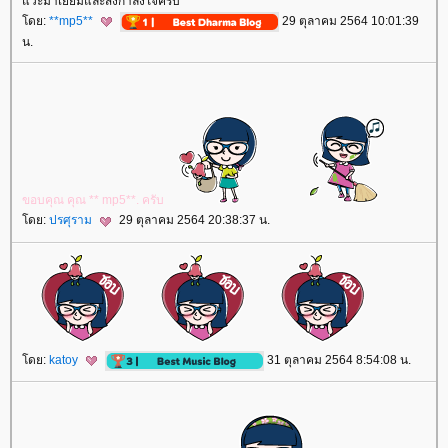
วะมาเยี่ยมและส่งกำลังใจครับ
ดย:
**mp5**
29 ตุลาคม 2564 10:01:39
น.
ขอบคุณ​ คุณ​ ** mp5**. ครับ​
ดย:
ปรศุราม
29 ตุลาคม 2564 20:38:37 น.
ดย:
katoy
31 ตุลาคม 2564 8:54:08 น.