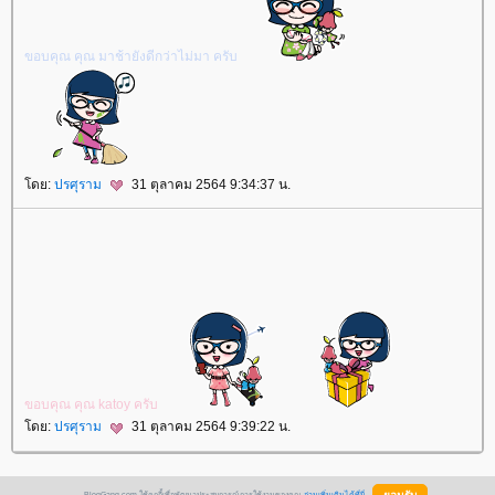
ขอบคุณ​ คุณ​ มา​ช้า​ยัง​ดีกว่า​ไม่​มา​ ครับ​
ดย:
ปรศุราม
31 ตุลาคม 2564 9:34:37 น.
ขอบคุณ​ คุณ​ katoy ครับ​
ดย:
ปรศุราม
31 ตุลาคม 2564 9:39:22 น.
BlogGang.com ใช้คุกกี้เพื่อพัฒนาประสบการณ์การใช้งานของคุณ
อ่านเพิ่มเติมได้ที่นี่