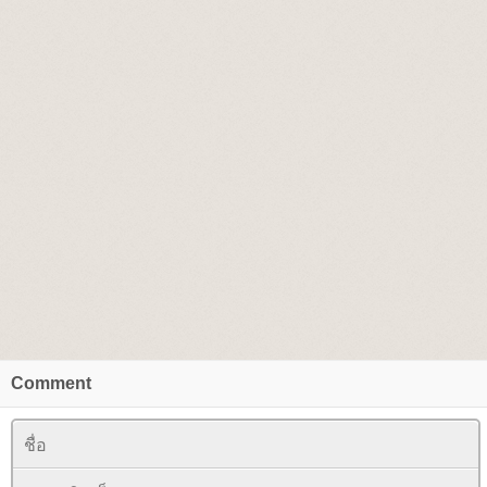
Comment