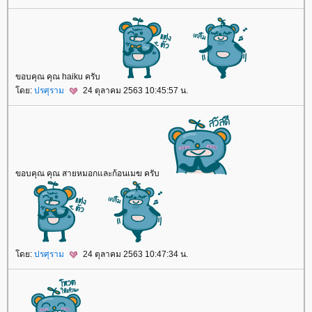
ขอบคุณ คุณ haiku ครับ
ดย:
ปรศุราม
24 ตุลาคม 2563 10:45:57 น.
ขอบคุณ คุณ สายหมอกและก้อนเมฆ ครับ
ดย:
ปรศุราม
24 ตุลาคม 2563 10:47:34 น.