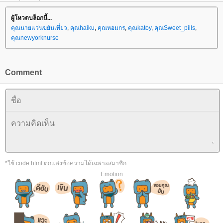
ผู้โหวตบล็อกนี้...
คุณนายแว่นขยันเที่ยว
,
คุณhaiku
,
คุณหอมกร
,
คุณkatoy
,
คุณSweet_pills
,
คุณnewyorknurse
Comment
*ใช้ code html ตกแต่งข้อความได้เฉพาะสมาชิก
Emotion