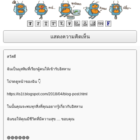
สวัสดี
ฉันเป็นมุสลิมที่เรียกผู้คนให้เข้ารับอิสลาม
ปรดดูหน้าของฉัน 👇
https://is1t.blogspot.com/2018/04/blog-post.html
นนั้นคุณจะพบทุกสิ่งที่คุณอยากรู้เกี่ยวกับอิสลาม
ฉันขอให้คุณมีชีวิตที่มีความสุข .... ขอบคุณ
🔴🔴🔵🔴🔴🔴