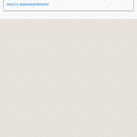
หอมกร
,
คุณnewyorknurse