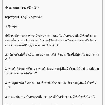
🔴"ความหมายของชีวิต"🎬👇
https://youtu.be/yPMpqfoiS4A
⚠️🔴⚠️🔵⚠️
🔴ถ้าเรามีความปรารถนาที่จะทราบว่าศาสนาใดเป็นศาสนาที่แท้จริงหรือจอม
ปลอมนั้น เราจงอย่านำอารมณ์ ความรู้สึก หรือประเพณีของเราเองมาตัดสิน เรา
ควรนำเหตุผล สติปัญญาของเรามาใช้จะดีกว่า
⚠️ เว็บไซต์แห่งนี้ จะเป็นการตอบคำถามที่สำคัญบางเรื่องซึ่งมีผู้สนใจสอบถามมา
ดังนี้:
1- พระคำภีร์กุรอานที่มาจากพระดำรัสของพระผู้เป็นเจ้าโดยแท้นั้น นำมาเปิดเผ
ดยพระองค์เองใช่หรือไม่?
2- พระมูหะหมัด คือพระศาสดาที่แท้จริง ที่ประทานมาโดยพระผู้เป็นเจ้าใช่หรือ
ไม่?
3- ศาสนาอิสลามเป็นศาสนาที่มาจากพระผู้เป็นเจ้าอย่างแท้จริงใช่หรือไม่? 👇