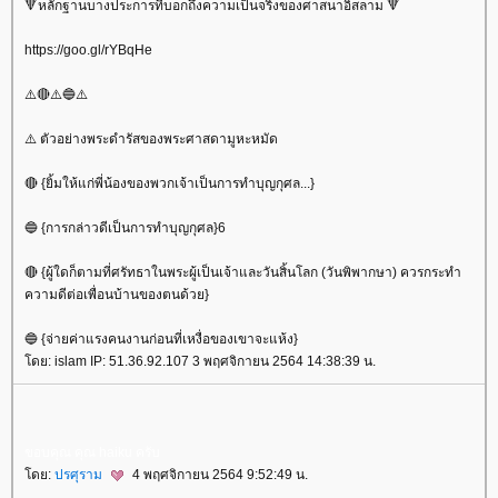
🔻หลักฐานบางประการที่บอกถึงความเป็นจริงของศาสนาอิสลาม 🔻
https://goo.gl/rYBqHe
⚠️🔴⚠️🔵⚠️
⚠️ ตัวอย่างพระดำรัสของพระศาสดามูหะหมัด
🔴 {ยิ้มให้แก่พี่น้องของพวกเจ้าเป็นการทำบุญกุศล...}
🔵 {การกล่าวดีเป็นการทำบุญกุศล}6
🔴 {ผู้ใดก็ตามที่ศรัทธาในพระผู้เป็นเจ้าและวันสิ้นโลก (วันพิพากษา) ควรกระทำ
ความดีต่อเพื่อนบ้านของตนด้วย}
🔵 {จ่ายค่าแรงคนงานก่อนที่เหงื่อของเขาจะแห้ง}
ดย: islam IP: 51.36.92.107 3 พฤศจิกายน 2564 14:38:39 น.
ขอบคุณ​ คุณ​ haiku ครับ​
ดย:
ปรศุราม
4 พฤศจิกายน 2564 9:52:49 น.